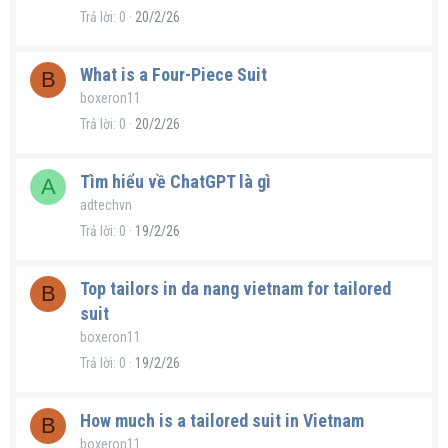
Trả lời
0
20/2/26
What is a Four-Piece Suit
B
boxeron11
Trả lời
0
20/2/26
Tìm hiểu về ChatGPT là gì
A
adtechvn
Trả lời
0
19/2/26
Top tailors in da nang vietnam for tailored
B
suit
boxeron11
Trả lời
0
19/2/26
How much is a tailored suit in Vietnam
B
boxeron11