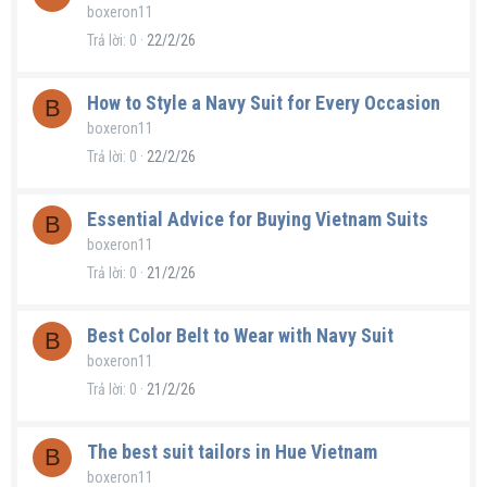
boxeron11
Trả lời
0
22/2/26
How to Style a Navy Suit for Every Occasion
B
boxeron11
Trả lời
0
22/2/26
Essential Advice for Buying Vietnam Suits
B
boxeron11
Trả lời
0
21/2/26
Best Color Belt to Wear with Navy Suit
B
boxeron11
Trả lời
0
21/2/26
The best suit tailors in Hue Vietnam
B
boxeron11