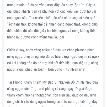
mong muốn có được vòng một đầy lên ngay lập tức. Đây là
giải pháp nhanh, tiện và phù hợp với các kiểu váy cưới hở vai,
cup ngực sâu. Tuy nhiên, chiếc áo này chỉ mang lại hiệu quả
“ảo” tạm thời, không thể cải thiện dáng ngực thật, không giúp
điều chỉnh độ cân đối giữa hai bên ngực, và càng không thể
mang lại đường cong mềm mại lâu dài.
Chính vì vậy, ngày càng nhiều cô dâu lựa chọn phương pháp
nâng ngực chuyên nghiệp để sở hữu dáng ngực quyến rũ ngay
cả khi không cần áo hỗ trợ. Khi nói đến hiệu quả thật sự, nâng
ngực là giải pháp an toàn – bền vững – tự nhiên nhất.
Tại Phòng Khám Thẩm Mỹ Bác Sĩ Nguyễn Đỗ Chỉnh, hiệu quả
nâng ngực luôn được mô phỏng rõ ràng ngay từ giai đoạn
thăm khám nhờ hệ thống phân tích hiện đại, giúp cô dâu hình
dung chính xác dáng ngực tương lai. Các ca thực hiện tại đây