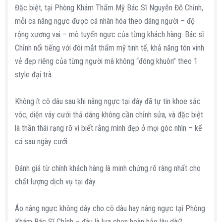
Đặc biệt, tại Phòng Khám Thẩm Mỹ Bác Sĩ Nguyễn Đỗ Chỉnh,
mỗi ca nâng ngực được cá nhân hóa theo dáng người – độ
rộng xương vai – mô tuyến ngực của từng khách hàng. Bác sĩ
Chỉnh nổi tiếng với đôi mắt thẩm mỹ tinh tế, khả năng tôn vinh
vẻ đẹp riêng của từng người mà không “đóng khuôn” theo 1
style đại trà.
Không ít cô dâu sau khi nâng ngực tại đây đã tự tin khoe sắc
vóc, diện váy cưới thả dáng không cần chỉnh sửa, và đặc biệt
là thần thái rạng rỡ vì biết rằng mình đẹp ở mọi góc nhìn – kể
cả sau ngày cưới.
Đánh giá từ chính khách hàng là minh chứng rõ ràng nhất cho
chất lượng dịch vụ tại đây.
Áo nâng ngực không dây cho cô dâu hay nâng ngực tại Phòng
Khám Bác Sĩ Chỉnh – đâu là lựa chọn hoàn hảo lâu dài?