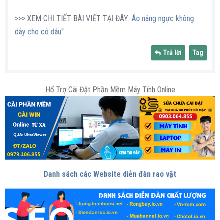
>>> XEM CHI TIẾT BÀI VIẾT TẠI ĐÂY:
Áo nâng ngực không
dây cho cô dâu
"
Trả lời
Tag
Hổ Trợ Cài Đặt Phần Mềm Máy Tính Online
Danh sách các Website diễn đàn rao vặt