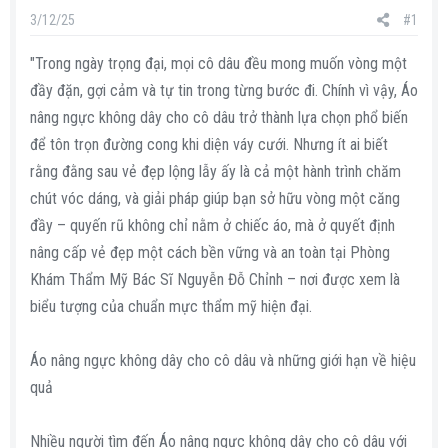
s
i
3/12/25
#1
t
a
"Trong ngày trọng đại, mọi cô dâu đều mong muốn vòng một
r
đầy đặn, gợi cảm và tự tin trong từng bước đi. Chính vì vậy, Áo
t
nâng ngực không dây cho cô dâu trở thành lựa chọn phổ biến
e
để tôn trọn đường cong khi diện váy cưới. Nhưng ít ai biết
r
rằng đằng sau vẻ đẹp lộng lẫy ấy là cả một hành trình chăm
chút vóc dáng, và giải pháp giúp bạn sở hữu vòng một căng
đầy – quyến rũ không chỉ nằm ở chiếc áo, mà ở quyết định
nâng cấp vẻ đẹp một cách bền vững và an toàn tại Phòng
Khám Thẩm Mỹ Bác Sĩ Nguyễn Đỗ Chỉnh – nơi được xem là
biểu tượng của chuẩn mực thẩm mỹ hiện đại.
Áo nâng ngực không dây cho cô dâu và những giới hạn về hiệu
quả
Nhiều người tìm đến Áo nâng ngực không dây cho cô dâu với