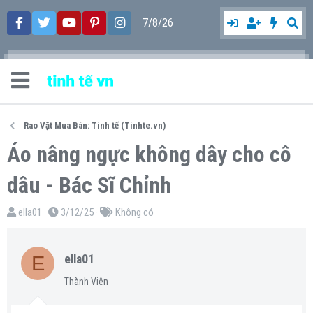
7/8/26
Rao Vặt Mua Bán: Tinh tế (Tinhte.vn)
Áo nâng ngực không dây cho cô
dâu - Bác Sĩ Chỉnh
T
N
T
ella01
3/12/25
Không có
h
g
ừ
r
à
k
E
ella01
e
y
h
a
g
ó
Thành Viên
d
ử
a