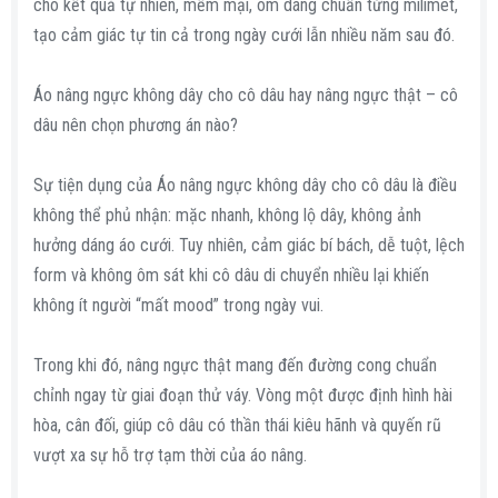
cho kết quả tự nhiên, mềm mại, ôm dáng chuẩn từng milimet,
tạo cảm giác tự tin cả trong ngày cưới lẫn nhiều năm sau đó.
Áo nâng ngực không dây cho cô dâu hay nâng ngực thật – cô
dâu nên chọn phương án nào?
Sự tiện dụng của Áo nâng ngực không dây cho cô dâu là điều
không thể phủ nhận: mặc nhanh, không lộ dây, không ảnh
hưởng dáng áo cưới. Tuy nhiên, cảm giác bí bách, dễ tuột, lệch
form và không ôm sát khi cô dâu di chuyển nhiều lại khiến
không ít người “mất mood” trong ngày vui.
Trong khi đó, nâng ngực thật mang đến đường cong chuẩn
chỉnh ngay từ giai đoạn thử váy. Vòng một được định hình hài
hòa, cân đối, giúp cô dâu có thần thái kiêu hãnh và quyến rũ
vượt xa sự hỗ trợ tạm thời của áo nâng.