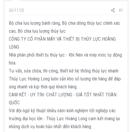
s
i
t
26/11/25
#1
a
Bộ chia lưu lượng bánh răng, Bộ chia dòng thủy lực chính xác
r
t
cao, Bô chia lưu lượng thủy lực
e
CÔNG TY CỔ PHẦN MÁY VÀ THIẾT BỊ THỦY LỰC HOÀNG
r
LONG
Nhà phân phối thiết bị thủy lực - Khí Nén và máy móc tự động
hóa.
Tư vấn, sửa chữa, thi công, thiết kế hệ thống thủy lực nhanh
Thủy Lực Hoàng Long luôn sẵn kho số lượng lớn hàng để đáp
ứng nhanh và kịp thời quý khách hàng.
CAM KẾT - UY TÍN- CHẤT LƯỢNG - GIÁ TỐT NHẤT TOÀN
QUỐC
Với đội ngữ kỹ thuật nhiều năm kinh nghiệm tốt nghiệp các
trường đại học lớn - Thủy Lực Hoàng Long cam kết mang lại
những dịch vụ hoàn hảo nhất đến khách hàng.