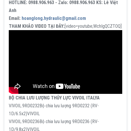
HOTLINE: 0988.906.963 - Zalo: 0988.906.963 KS: Lê Việt
Anh
Email:
hoanglong.hydraulic@gmail.com
THAM KHẢO VIDEO TẠI ĐÂY:
[video=youtube;WchIgQCZTOQ]
BỘ CHIA LƯU LƯỢNG THỦY LỰC VIVOIL ITALYA
VIVOIL.9RD0232Bộ chia lưu lượng 9RD0232 (RV-
1D/6.5x2)VIVOIL
VIVOIL.9RD0236Bộ chia lưu lượng 9RD0236 (RV-
1D/9.8x2)VIVOIL