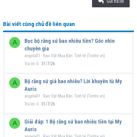
Gửi trả lời
Verdana
Bài viết cùng chủ đề liên quan
Bọc bộ răng sứ bao nhiêu tiền? Góc nhìn
A
chuyên gia
angela01
Rao Vặt Mua Bán: Tinh tế (Tinhte.vn)
Trả lời
0
31/7/26
Bộ răng sứ giá bao nhiêu? Lời khuyên từ My
A
Auris
angela01
Rao Vặt Mua Bán: Tinh tế (Tinhte.vn)
Trả lời
0
31/7/26
Giải đáp: 1 Bộ răng sứ bao nhiêu tiền tại My
A
Auris
angela01
Rao Vặt Mua Bán: Tinh tế (Tinhte.vn)