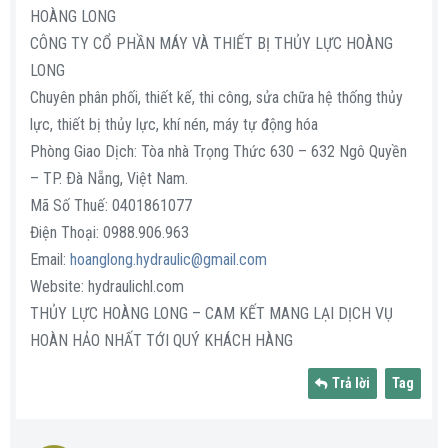
HOÀNG LONG
CÔNG TY CỔ PHẦN MÁY VÀ THIẾT BỊ THỦY LỰC HOÀNG
LONG
Chuyên phân phối, thiết kế, thi công, sửa chữa hệ thống thủy
lực, thiết bị thủy lực, khí nén, máy tự động hóa
Phòng Giao Dịch: Tòa nhà Trọng Thức 630 – 632 Ngô Quyền
– TP. Ðà Nẵng, Việt Nam.
Mã Số Thuế: 0401861077
Điện Thoại: 0988.906.963
Email:
hoanglong.hydraulic@gmail.com
Website: hydraulichl.com
THỦY LỰC HOÀNG LONG – CAM KẾT MANG LẠI DỊCH VỤ
HOÀN HẢO NHẤT TỚI QUÝ KHÁCH HÀNG
Trả lời
Tag