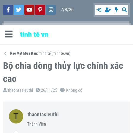
7/8/26
Rao Vặt Mua Bán: Tinh tế (Tinhte.vn)
Bộ chia dòng thủy lực chính xác
cao
T
N
T
thaontasieuthi
26/11/25
Không có
h
g
ừ
r
à
k
e
y
h
T
thaontasieuthi
a
g
ó
Thành Viên
d
ử
a