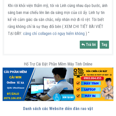
Khi rời khỏi viện thẩm mỹ, tôi và Linh cùng nhau dạo bước, ánh
sáng ban mai chiếu lên làn da sáng mịn của cô ấy. Linh tự tin
kể về cảm giác da săn chắc, nếp nhăn mờ đi rõ rệt. Tôi biết
rằng không chỉ là sự thay đổi bên ( XEM CHI TIẾT BÀI VIẾT
TẠI ĐÂY:
căng chỉ collagen có nguy hiểm không
) "
Trả lời
Tag
Hổ Trợ Cài Đặt Phần Mềm Máy Tính Online
Danh sách các Website diễn đàn rao vặt