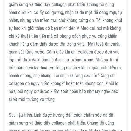
giảm sưng và thúc đẩy collagen phát triển. Chúng tôi cùng
nhau cười khi cô ấy soi gương, nhận ra da mặt đã căng mịn, tự
nhiên, nhưng vẫn mềm mại chứ không cứng đơ. Tôi không khỏi
tự hào khi giới thiệu cô bạn mình đến V Medical, nơi mà không
chỉ kỹ thuật tiên tiến mà cả phong cách phục vụ cũng khiến
khách hàng cảm thấy được tôn trọng và an tâm tuyệ ên cạnh,
quan sát từng bước. Cảm giác khi chỉ collagen được đưa vào
lớp mô dưới da không hề đau như tưởng tượng. Nhờ sự tỉ mỉ
của bác sĩ và kỹ thuật vô trùng chuẩn y khoa, quá trình diễn ra
nhanh chóng, nhẹ nhàng. Tôi nhận ra rằng câu hỏi “Căng chỉ
collagen có nguy hiểm không?” hoàn toàn không còn là nỗi lo
nữa, bởi nguy cơ được kiểm soát hoàn hảo nhờ tay nghề bác
sĩ và môi trường vô trùng.
Sau liệu trình, Linh được hướng dẫn cách chăm sóc da để
giảm sưng và thúc đẩy collagen phát triển. Chúng tôi cùng
nhau cười khi cô ấy soi gương, nhận ra da mặt đã căng mịn, tự