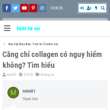
10/8/26
Rao Vặt Mua Bán: Tinh tế (Tinhte.vn)
Căng chỉ collagen có nguy hiểm
không? Tìm hiểu
T
N
T
mimi01
3/3/26
Không có
h
g
ừ
r
à
k
M
mimi01
e
y
h
a
g
ó
Thành Viên
d
ử
a