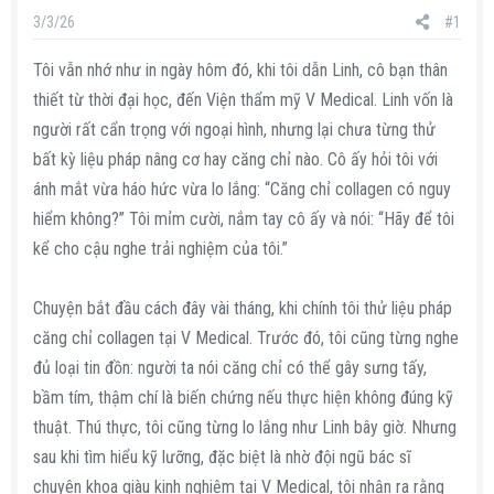
s
i
3/3/26
#1
t
a
Tôi vẫn nhớ như in ngày hôm đó, khi tôi dẫn Linh, cô bạn thân
r
thiết từ thời đại học, đến Viện thẩm mỹ V Medical. Linh vốn là
t
người rất cẩn trọng với ngoại hình, nhưng lại chưa từng thử
e
bất kỳ liệu pháp nâng cơ hay căng chỉ nào. Cô ấy hỏi tôi với
r
ánh mắt vừa háo hức vừa lo lắng: “Căng chỉ collagen có nguy
hiểm không?” Tôi mỉm cười, nắm tay cô ấy và nói: “Hãy để tôi
kể cho cậu nghe trải nghiệm của tôi.”
Chuyện bắt đầu cách đây vài tháng, khi chính tôi thử liệu pháp
căng chỉ collagen tại V Medical. Trước đó, tôi cũng từng nghe
đủ loại tin đồn: người ta nói căng chỉ có thể gây sưng tấy,
bầm tím, thậm chí là biến chứng nếu thực hiện không đúng kỹ
thuật. Thú thực, tôi cũng từng lo lắng như Linh bây giờ. Nhưng
sau khi tìm hiểu kỹ lưỡng, đặc biệt là nhờ đội ngũ bác sĩ
chuyên khoa giàu kinh nghiệm tại V Medical, tôi nhận ra rằng