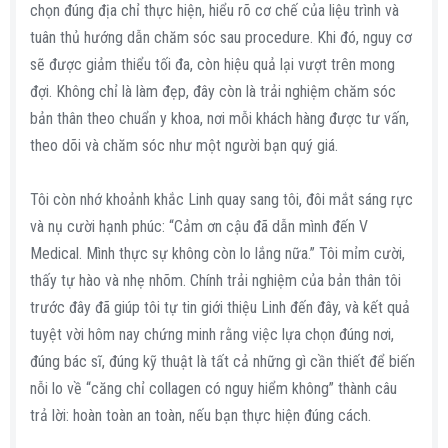
chọn đúng địa chỉ thực hiện, hiểu rõ cơ chế của liệu trình và
tuân thủ hướng dẫn chăm sóc sau procedure. Khi đó, nguy cơ
sẽ được giảm thiểu tối đa, còn hiệu quả lại vượt trên mong
đợi. Không chỉ là làm đẹp, đây còn là trải nghiệm chăm sóc
bản thân theo chuẩn y khoa, nơi mỗi khách hàng được tư vấn,
theo dõi và chăm sóc như một người bạn quý giá.
Tôi còn nhớ khoảnh khắc Linh quay sang tôi, đôi mắt sáng rực
và nụ cười hạnh phúc: “Cảm ơn cậu đã dẫn mình đến V
Medical. Mình thực sự không còn lo lắng nữa.” Tôi mỉm cười,
thấy tự hào và nhẹ nhõm. Chính trải nghiệm của bản thân tôi
trước đây đã giúp tôi tự tin giới thiệu Linh đến đây, và kết quả
tuyệt vời hôm nay chứng minh rằng việc lựa chọn đúng nơi,
đúng bác sĩ, đúng kỹ thuật là tất cả những gì cần thiết để biến
nỗi lo về “căng chỉ collagen có nguy hiểm không” thành câu
trả lời: hoàn toàn an toàn, nếu bạn thực hiện đúng cách.