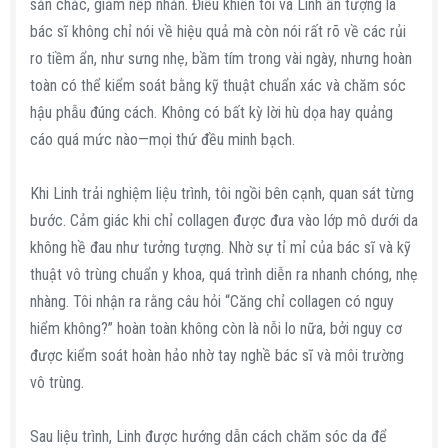
săn chắc, giảm nếp nhăn. Điều khiến tôi và Linh ấn tượng là
bác sĩ không chỉ nói về hiệu quả mà còn nói rất rõ về các rủi
ro tiềm ẩn, như sưng nhẹ, bầm tím trong vài ngày, nhưng hoàn
toàn có thể kiểm soát bằng kỹ thuật chuẩn xác và chăm sóc
hậu phẫu đúng cách. Không có bất kỳ lời hù dọa hay quảng
cáo quá mức nào—mọi thứ đều minh bạch.
Khi Linh trải nghiệm liệu trình, tôi ngồi bên cạnh, quan sát từng
bước. Cảm giác khi chỉ collagen được đưa vào lớp mô dưới da
không hề đau như tưởng tượng. Nhờ sự tỉ mỉ của bác sĩ và kỹ
thuật vô trùng chuẩn y khoa, quá trình diễn ra nhanh chóng, nhẹ
nhàng. Tôi nhận ra rằng câu hỏi “Căng chỉ collagen có nguy
hiểm không?” hoàn toàn không còn là nỗi lo nữa, bởi nguy cơ
được kiểm soát hoàn hảo nhờ tay nghề bác sĩ và môi trường
vô trùng.
Sau liệu trình, Linh được hướng dẫn cách chăm sóc da để