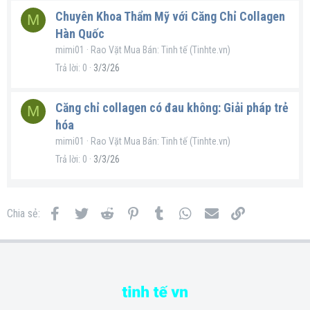
Chuyên Khoa Thẩm Mỹ với Căng Chỉ Collagen
M
Hàn Quốc
mimi01
Rao Vặt Mua Bán: Tinh tế (Tinhte.vn)
Trả lời
0
3/3/26
Căng chỉ collagen có đau không: Giải pháp trẻ
M
hóa
mimi01
Rao Vặt Mua Bán: Tinh tế (Tinhte.vn)
Trả lời
0
3/3/26
Facebook
Twitter
Reddit
Pinterest
Tumblr
WhatsApp
Email
Link
Chia sẻ: