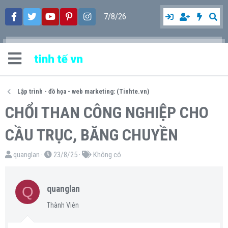
7/8/26
Lập trình - đồ họa - web marketing: (Tinhte.vn)
CHỔI THAN CÔNG NGHIỆP CHO
CẦU TRỤC, BĂNG CHUYỀN
T
N
T
quanglan
23/8/25
Không có
h
g
ừ
r
à
k
Q
quanglan
e
y
h
a
g
ó
Thành Viên
d
ử
a