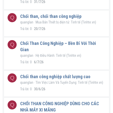
Trả lời
0
31/7/26
Chổi than, chổi than công nghiệp
Q
quanglan
Mua Bán Thiết bị điện tử: Tinh tế (Tinhte.vn)
Trả lời
0
20/7/26
Chổi Than Công Nghiệp – Bền Bỉ Với Thời
Q
Gian
quanglan
Hệ Điều Hành: Tinh tế (Tinhte.vn)
Trả lời
0
6/7/26
Chổi than công nghiệp chất lượng cao
Q
quanglan
Tìm Việc Làm Và Tuyển Dụng: Tinh tế (Tinhte.vn)
Trả lời
0
30/6/26
CHỔI THAN CÔNG NGHIỆP DÙNG CHO CÁC
Q
NHÀ MÁY XI MĂNG