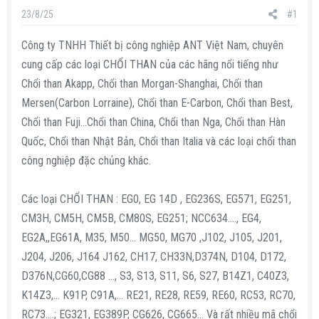
s
i
23/8/25
#1
t
a
Công ty TNHH Thiết bị công nghiệp ANT Việt Nam, chuyên
r
cung cấp các loại CHỔI THAN của các hãng nổi tiếng như
t
Chổi than Akapp, Chổi than Morgan-Shanghai, Chổi than
e
Mersen(Carbon Lorraine), Chổi than E-Carbon, Chổi than Best,
r
Chổi than Fuji…Chổi than China, Chổi than Nga, Chổi than Hàn
Quốc, Chổi than Nhật Bản, Chổi than Italia và các loại chổi than
công nghiệp đặc chủng khác.
Các loại CHỔI THAN : EG0, EG 14D , EG236S, EG571, EG251,
CM3H, CM5H, CM5B, CM80S, EG251; NCC634…., EG4,
EG2A,,EG61A, M35, M50… MG50, MG70 ,J102, J105, J201,
J204, J206, J164 J162, CH17, CH33N,D374N, D104, D172,
D376N,CG60,CG88 …, S3, S13, S11, S6, S27, B14Z1, C40Z3,
K14Z3,… K91P, C91A,… RE21, RE28, RE59, RE60, RC53, RC70,
RC73….; EG321, EG389P, CG626, CG665… Và rất nhiều mã chổi