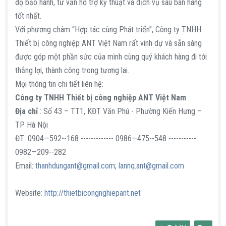
độ bảo hành, tư vấn hỗ trợ kỹ thuật và dịch vụ sau bán hàng
tốt nhất.
Với phương châm “Hợp tác cùng Phát triển”, Công ty TNHH
Thiết bị công nghiệp ANT Việt Nam rất vinh dự và sẵn sàng
được góp một phần sức của mình cùng quý khách hàng đi tới
thắng lợi, thành công trong tương lai.
Mọi thông tin chi tiết liên hệ:
Công ty TNHH Thiết bị công nghiệp ANT Việt Nam
Địa chỉ
: Số 43 – TT1, KĐT Văn Phú - Phường Kiến Hưng –
TP Hà Nội
ĐT: 0904—592--168 ------------- 0986—475--548 -----------
0982—209--282
Email:
thanhdungant@gmail.com
;
lannq.ant@gmail.com
Website:
http://thietbicongnghiepant.net