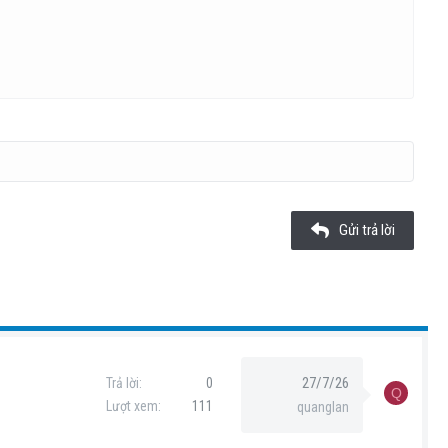
Xóa bản thảo
Gửi trả lời
27/7/26
Trả lời
0
Q
Lượt xem
111
quanglan