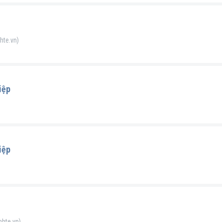
hte.vn)
iệp
iệp
nhte.vn)