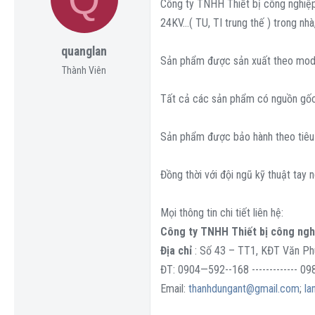
a
g
ó
Công ty TNHH Thiết bị công nghiệp 
d
ử
a
24KV…( TU, TI trung thế ) trong nhà
s
i
quanglan
t
Sản phẩm được sản xuất theo model
a
Thành Viên
r
Tất cả các sản phẩm có nguồn gốc 
t
e
Sản phẩm được bảo hành theo tiêu 
r
Đồng thời với đội ngũ kỹ thuật tay 
Mọi thông tin chi tiết liên hệ:
Công ty TNHH Thiết bị công ng
Địa chỉ
: Số 43 – TT1, KĐT Văn P
ĐT: 0904—592--168 ------------- 0
Email:
thanhdungant@gmail.com
;
la