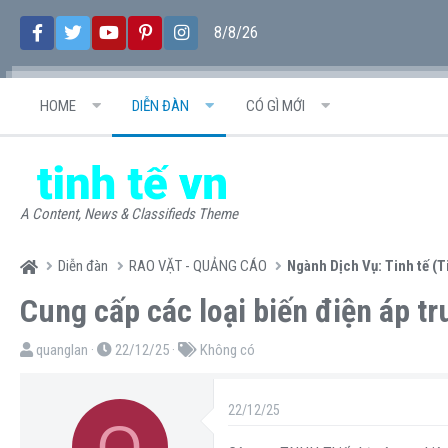
8/8/26
HOME
DIỄN ĐÀN
CÓ GÌ MỚI
A Content, News & Classifieds Theme
Diễn đàn
RAO VẶT - QUẢNG CÁO
Ngành Dịch Vụ: Tinh tế (T
Cung cấp các loại biến điện áp tr
T
N
T
quanglan
22/12/25
Không có
h
g
ừ
r
à
k
22/12/25
Q
e
y
h