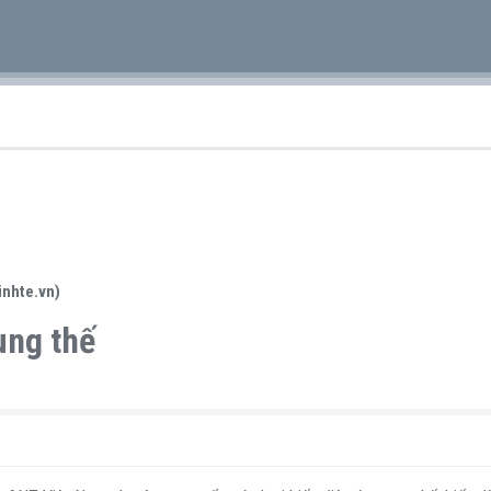
inhte.vn)
ung thế