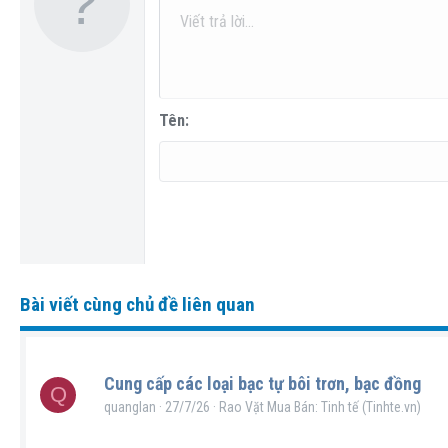
10
Căn gi
D
Hea
Viết trả lời...
Arial
Phông chữ
Insert horizontal line
Spoiler
Gạch ngang
Mã
Gạch chân
Inline code
Inline spoiler
12
Căn ph
T
Book Antiqua
Head
15
Justify
T
Courier New
Headi
18
Georgia
Tên
22
Tahoma
26
Times New Roman
Trebuchet MS
Verdana
Bài viết cùng chủ đề liên quan
Cung cấp các loại bạc tự bôi trơn, bạc đồng
Q
quanglan
27/7/26
Rao Vặt Mua Bán: Tinh tế (Tinhte.vn)