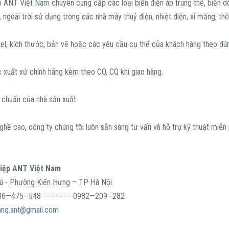
ANT Việt Nam chuyên cung cấp các loại biến điện áp trung thế, biến dòn
, ngoài trời sử dụng trong các nhà máy thuỷ điện, nhiệt điện, xi măng, t
, kích thước, bản vẽ hoặc các yêu cầu cụ thể của khách hàng theo đúng
xuất xứ chính hãng kèm theo CO, CQ khi giao hàng.
chuẩn của nhà sản xuất.
nghề cao, công ty chúng tôi luôn sẵn sàng tư vấn và hỗ trợ kỹ thuật miễn
hiệp ANT Việt Nam
hú - Phường Kiến Hưng – TP Hà Nội
986—475--548 ----------- 0982—209--282
nnq.ant@gmail.com