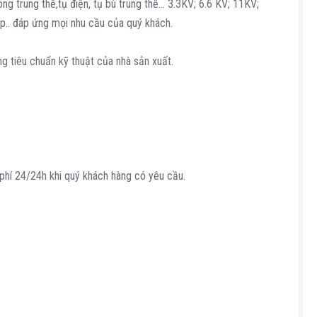
g trung thế,tụ điện, tụ bù trung thế… 3.3KV; 6.6 KV; 11KV;
hép.. đáp ứng mọi nhu cầu của quý khách.
 tiêu chuẩn kỹ thuật của nhà sản xuất.
 phí 24/24h khi quý khách hàng có yêu cầu.