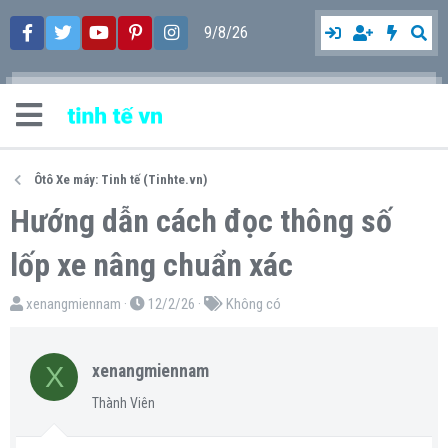
9/8/26
Ôtô Xe máy: Tinh tế (Tinhte.vn)
Hướng dẫn cách đọc thông số
lốp xe nâng chuẩn xác
T
N
T
xenangmiennam
12/2/26
Không có
h
g
ừ
r
à
k
X
xenangmiennam
e
y
h
a
g
ó
Thành Viên
d
ử
a