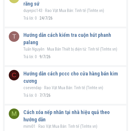
răng sứ
duyepic143
Rao Vặt Mua Bán: Tinh tế (Tinhte.vn)
Trả lời
0
24/7/26
Hướng dẫn cách kiểm tra cuộn hút phanh
T
palang
Tuấn Nguyễn
Mua Bán Thiết bị điện tử: Tinh tế (Tinhte.vn)
Trả lời
0
9/7/26
Hướng dẫn cách pccc cho cửa hàng bán kim
C
cương
csevendap
Rao Vặt Mua Bán: Tinh tế (Tinhte.vn)
Trả lời
0
7/7/26
Cách xóa nếp nhăn tại nhà hiệu quả theo
M
hướng dẫn
mimi01
Rao Vặt Mua Bán: Tinh tế (Tinhte.vn)