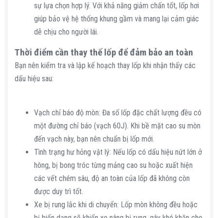
sự lựa chọn hợp lý. Với khả năng giảm chấn tốt, lốp hơi
giúp bảo vệ hệ thống khung gầm và mang lại cảm giác
dễ chịu cho người lái.
Thời điểm cần thay thế lốp để đảm bảo an toàn​
Bạn nên kiểm tra và lập kế hoạch thay lốp khi nhận thấy các
dấu hiệu sau:
Vạch chỉ báo độ mòn: Đa số lốp đặc chất lượng đều có
một đường chỉ báo (vạch 60J). Khi bề mặt cao su mòn
đến vạch này, bạn nên chuẩn bị lốp mới.
Tình trạng hư hỏng vật lý: Nếu lốp có dấu hiệu nứt lớn ở
hông, bị bong tróc từng mảng cao su hoặc xuất hiện
các vết chém sâu, độ an toàn của lốp đã không còn
được duy trì tốt.
Xe bị rung lắc khi di chuyển: Lốp mòn không đều hoặc
bị biến dạng sẽ khiến xe nâng bị rung, gây khó khăn cho