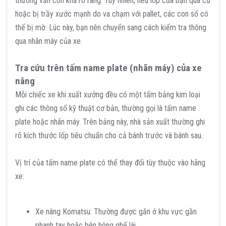
thường vẫn còn khá rõ ràng. Tuy nhiên, nếu lốp của bạn quá cũ
hoặc bị trầy xước mạnh do va chạm với pallet, các con số có
thể bị mờ. Lúc này, bạn nên chuyển sang cách kiểm tra thông
qua nhãn máy của xe.
Tra cứu trên tấm name plate (nhãn máy) của xe
nâng​
Mỗi chiếc xe khi xuất xưởng đều có một tấm bảng kim loại
ghi các thông số kỹ thuật cơ bản, thường gọi là tấm name
plate hoặc nhãn máy. Trên bảng này, nhà sản xuất thường ghi
rõ kích thước lốp tiêu chuẩn cho cả bánh trước và bánh sau.
Vị trí của tấm name plate có thể thay đổi tùy thuộc vào hãng
xe:
Xe nâng Komatsu: Thường được gắn ở khu vực gần
phanh tay hoặc bên hông ghế lái.