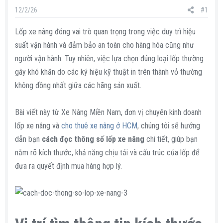
s
i
12/2/26
#1
t
a
Lốp xe nâng đóng vai trò quan trọng trong việc duy trì hiệu
r
suất vận hành và đảm bảo an toàn cho hàng hóa cũng như
t
người vận hành. Tuy nhiên, việc lựa chọn đúng loại lốp thường
e
gây khó khăn do các ký hiệu kỹ thuật in trên thành vỏ thường
r
không đồng nhất giữa các hãng sản xuất.
Bài viết này từ Xe Nâng Miền Nam, đơn vị chuyên kinh doanh
lốp xe nâng và
cho thuê xe nâng ở HCM
, chúng tôi sẽ hướng
dẫn bạn
cách đọc thông số lốp xe nâng
chi tiết, giúp bạn
nắm rõ kích thước, khả năng chịu tải và cấu trúc của lốp để
đưa ra quyết định mua hàng hợp lý.