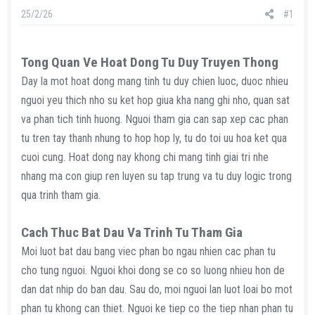
s
i
25/2/26
#1
t
a
r
Tong Quan Ve Hoat Dong Tu Duy Truyen Thong​
t
Day la mot hoat dong mang tinh tu duy chien luoc, duoc nhieu
e
nguoi yeu thich nho su ket hop giua kha nang ghi nho, quan sat
r
va phan tich tinh huong. Nguoi tham gia can sap xep cac phan
tu tren tay thanh nhung to hop hop ly, tu do toi uu hoa ket qua
cuoi cung. Hoat dong nay khong chi mang tinh giai tri nhe
nhang ma con giup ren luyen su tap trung va tu duy logic trong
qua trinh tham gia.
Cach Thuc Bat Dau Va Trinh Tu Tham Gia​
Moi luot bat dau bang viec phan bo ngau nhien cac phan tu
cho tung nguoi. Nguoi khoi dong se co so luong nhieu hon de
dan dat nhip do ban dau. Sau do, moi nguoi lan luot loai bo mot
phan tu khong can thiet. Nguoi ke tiep co the tiep nhan phan tu