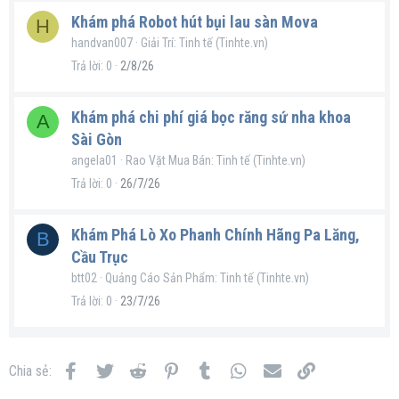
Khám phá Robot hút bụi lau sàn Mova
H
handvan007
Giải Trí: Tinh tế (Tinhte.vn)
Trả lời
0
2/8/26
Khám phá chi phí giá bọc răng sứ nha khoa
A
Sài Gòn
angela01
Rao Vặt Mua Bán: Tinh tế (Tinhte.vn)
Trả lời
0
26/7/26
Khám Phá Lò Xo Phanh Chính Hãng Pa Lăng,
B
Cầu Trục
btt02
Quảng Cáo Sản Phẩm: Tinh tế (Tinhte.vn)
Trả lời
0
23/7/26
Facebook
Twitter
Reddit
Pinterest
Tumblr
WhatsApp
Email
Link
Chia sẻ: