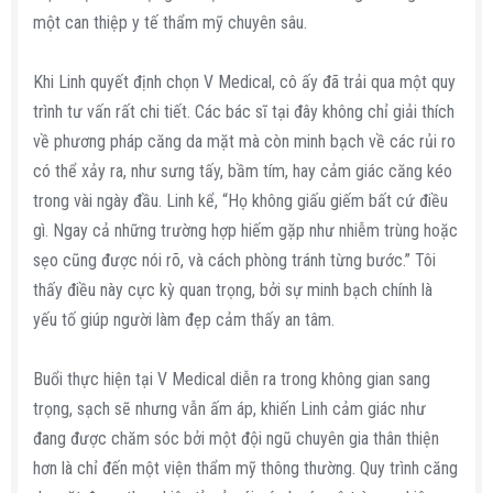
một can thiệp y tế thẩm mỹ chuyên sâu.
Khi Linh quyết định chọn V Medical, cô ấy đã trải qua một quy
trình tư vấn rất chi tiết. Các bác sĩ tại đây không chỉ giải thích
về phương pháp căng da mặt mà còn minh bạch về các rủi ro
có thể xảy ra, như sưng tấy, bầm tím, hay cảm giác căng kéo
trong vài ngày đầu. Linh kể, “Họ không giấu giếm bất cứ điều
gì. Ngay cả những trường hợp hiếm gặp như nhiễm trùng hoặc
sẹo cũng được nói rõ, và cách phòng tránh từng bước.” Tôi
thấy điều này cực kỳ quan trọng, bởi sự minh bạch chính là
yếu tố giúp người làm đẹp cảm thấy an tâm.
Buổi thực hiện tại V Medical diễn ra trong không gian sang
trọng, sạch sẽ nhưng vẫn ấm áp, khiến Linh cảm giác như
đang được chăm sóc bởi một đội ngũ chuyên gia thân thiện
hơn là chỉ đến một viện thẩm mỹ thông thường. Quy trình căng