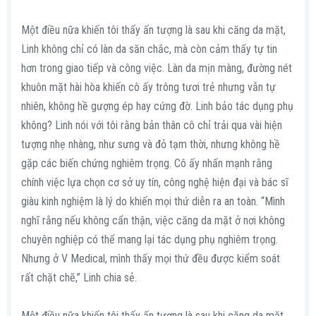
Một điều nữa khiến tôi thấy ấn tượng là sau khi căng da mặt,
Linh không chỉ có làn da săn chắc, mà còn cảm thấy tự tin
hơn trong giao tiếp và công việc. Làn da mịn màng, đường nét
khuôn mặt hài hòa khiến cô ấy trông tươi trẻ nhưng vẫn tự
nhiên, không hề gượng ép hay cứng đờ. Linh bảo tác dụng phụ
không? Linh nói với tôi rằng bản thân cô chỉ trải qua vài hiện
tượng nhẹ nhàng, như sưng và đỏ tạm thời, nhưng không hề
gặp các biến chứng nghiêm trọng. Cô ấy nhấn mạnh rằng
chính việc lựa chọn cơ sở uy tín, công nghệ hiện đại và bác sĩ
giàu kinh nghiệm là lý do khiến mọi thứ diễn ra an toàn. “Mình
nghĩ rằng nếu không cẩn thận, việc căng da mặt ở nơi không
chuyên nghiệp có thể mang lại tác dụng phụ nghiêm trọng.
Nhưng ở V Medical, mình thấy mọi thứ đều được kiểm soát
rất chặt chẽ,” Linh chia sẻ.
Một điều nữa khiến tôi thấy ấn tượng là sau khi căng da mặt,