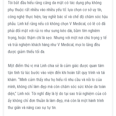
Tôi bắt đầu hiểu rằng căng da mặt có tác dụng phụ không
phụ thuộc rất nhiều vào nhiều yếu tố: lựa chọn cơ sở uy tín,
công nghệ thực hiện, tay nghề bác sĩ và chế độ chăm sóc hậu
phẫu. Linh kể rằng nếu cô không chọn V Medical, có lẽ cô đã
phải đối mặt với rủi ro như sưng kéo dài, bầm tím nghiêm
trọng, hoặc thậm chí là sẹo. Nhưng với một nơi chú trọng y tế
và trải nghiệm khách hàng như V Medical, mọi lo lắng đều
được giảm thiểu tối đa.
Một điểm thú vị mà Linh chia sẻ là cảm giác được quan tâm
tận tình từ lúc bước vào viện đến khi hoàn tất quy trình và tái
khám. “Mình cảm thấy như họ hiểu rõ nhu cầu và nỗi lo của
mình, không chỉ làm đẹp mà còn chăm sóc sức khỏe da toàn
diện,” Linh nói. Tôi nghĩ đây là lý do tại sao trải nghiệm của cô
ấy không chỉ đơn thuần là làm đẹp, mà còn là một hành trình
thư giãn và nâng cao sự tự tin.