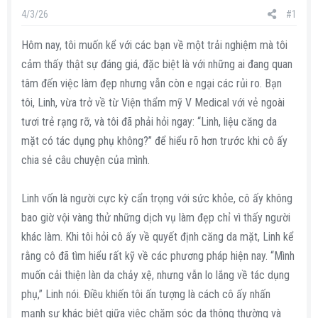
s
i
4/3/26
#1
t
a
Hôm nay, tôi muốn kể với các bạn về một trải nghiệm mà tôi
r
cảm thấy thật sự đáng giá, đặc biệt là với những ai đang quan
t
tâm đến việc làm đẹp nhưng vẫn còn e ngại các rủi ro. Bạn
e
tôi, Linh, vừa trở về từ Viện thẩm mỹ V Medical với vẻ ngoài
r
tươi trẻ rạng rỡ, và tôi đã phải hỏi ngay: “Linh, liệu căng da
mặt có tác dụng phụ không?” để hiểu rõ hơn trước khi cô ấy
chia sẻ câu chuyện của mình.
Linh vốn là người cực kỳ cẩn trọng với sức khỏe, cô ấy không
bao giờ vội vàng thử những dịch vụ làm đẹp chỉ vì thấy người
khác làm. Khi tôi hỏi cô ấy về quyết định căng da mặt, Linh kể
rằng cô đã tìm hiểu rất kỹ về các phương pháp hiện nay. “Mình
muốn cải thiện làn da chảy xệ, nhưng vẫn lo lắng về tác dụng
phụ,” Linh nói. Điều khiến tôi ấn tượng là cách cô ấy nhấn
mạnh sự khác biệt giữa việc chăm sóc da thông thường và