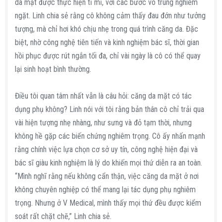
da mặt được thực hiện tỉ mỉ, với các bước vô trùng nghiêm
ngặt. Linh chia sẻ rằng cô không cảm thấy đau đớn như tưởng
tượng, mà chỉ hơi khó chịu nhẹ trong quá trình căng da. Đặc
biệt, nhờ công nghệ tiên tiến và kinh nghiệm bác sĩ, thời gian
hồi phục được rút ngắn tối đa, chỉ vài ngày là cô có thể quay
lại sinh hoạt bình thường.
Điều tôi quan tâm nhất vẫn là câu hỏi: căng da mặt có tác
dụng phụ không? Linh nói với tôi rằng bản thân cô chỉ trải qua
vài hiện tượng nhẹ nhàng, như sưng và đỏ tạm thời, nhưng
không hề gặp các biến chứng nghiêm trọng. Cô ấy nhấn mạnh
rằng chính việc lựa chọn cơ sở uy tín, công nghệ hiện đại và
bác sĩ giàu kinh nghiệm là lý do khiến mọi thứ diễn ra an toàn.
“Mình nghĩ rằng nếu không cẩn thận, việc căng da mặt ở nơi
không chuyên nghiệp có thể mang lại tác dụng phụ nghiêm
trọng. Nhưng ở V Medical, mình thấy mọi thứ đều được kiểm
soát rất chặt chẽ,” Linh chia sẻ.