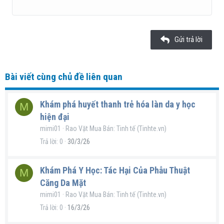
22
Times New Roman
26
Trebuchet MS
Gửi trả lời
Verdana
Bài viết cùng chủ đề liên quan
Khám phá huyết thanh trẻ hóa làn da y học
M
hiện đại
mimi01
Rao Vặt Mua Bán: Tinh tế (Tinhte.vn)
Trả lời
0
30/3/26
Khám Phá Y Học: Tác Hại Của Phẫu Thuật
M
Căng Da Mặt
mimi01
Rao Vặt Mua Bán: Tinh tế (Tinhte.vn)
Trả lời
0
16/3/26