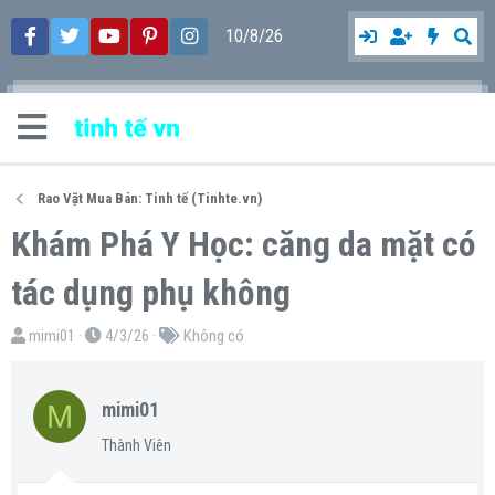
10/8/26
Rao Vặt Mua Bán: Tinh tế (Tinhte.vn)
Khám Phá Y Học: căng da mặt có
tác dụng phụ không
T
N
T
mimi01
4/3/26
Không có
h
g
ừ
r
à
k
M
mimi01
e
y
h
a
g
ó
Thành Viên
d
ử
a