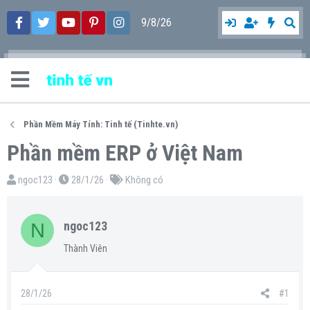
9/8/26
Phần Mềm Máy Tính: Tinh tế (Tinhte.vn)
Phần mềm ERP ở Việt Nam
T
N
T
ngoc123
28/1/26
Không có
h
g
ừ
r
à
k
N
ngoc123
e
y
h
a
g
ó
Thành Viên
d
ử
a
s
i
28/1/26
#1
t