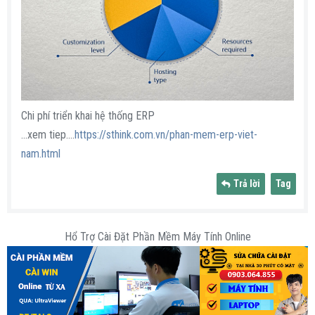
Chi phí triển khai hệ thống ERP
...xem tiep....
https://sthink.com.vn/phan-mem-erp-viet-
nam.html
Trả lời
Tag
Hổ Trợ Cài Đặt Phần Mềm Máy Tính Online