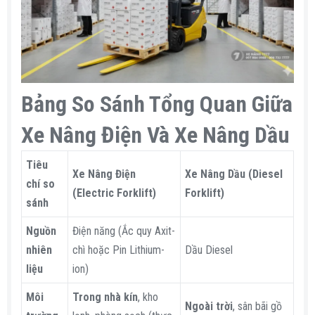
Bảng So Sánh Tổng Quan Giữa
Xe Nâng Điện Và Xe Nâng Dầu​
Tiêu
Xe Nâng Điện
Xe Nâng Dầu (Diesel
chí so
(Electric Forklift)
Forklift)
sánh
Nguồn
Điện năng (Ắc quy Axit-
nhiên
chì hoặc Pin Lithium-
Dầu Diesel
liệu
ion)
Môi
Trong nhà kín
, kho
Ngoài trời
, sân bãi gồ