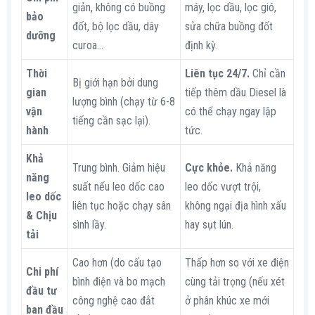
giản, không có buồng
máy, lọc dầu, lọc gió,
bảo
đốt, bộ lọc dầu, dây
sửa chữa buồng đốt
dưỡng
curoa...
định kỳ.
Thời
Liên tục 24/7.
Chỉ cần
Bị giới hạn bởi dung
gian
tiếp thêm dầu Diesel là
lượng bình (chạy từ 6-8
vận
có thể chạy ngay lập
tiếng cần sạc lại).
hành
tức.
Khả
Trung bình. Giảm hiệu
Cực khỏe.
Khả năng
năng
suất nếu leo dốc cao
leo dốc vượt trội,
leo dốc
liên tục hoặc chạy sân
không ngại địa hình xấu
& Chịu
sình lầy.
hay sụt lún.
tải
Cao hơn (do cấu tạo
Thấp hơn so với xe điện
Chi phí
bình điện và bo mạch
cùng tải trọng (nếu xét
đầu tư
công nghệ cao đắt
ở phân khúc xe mới
ban đầu