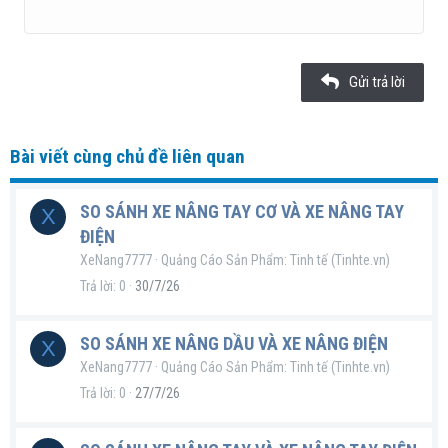
22
Times New Roman
26
Trebuchet MS
Gửi trả lời
Verdana
Bài viết cùng chủ đề liên quan
SO SÁNH XE NÂNG TAY CƠ VÀ XE NÂNG TAY
X
ĐIỆN
XeNang7777
Quảng Cáo Sản Phẩm: Tinh tế (Tinhte.vn)
Trả lời
0
30/7/26
SO SÁNH XE NÂNG DẦU VÀ XE NÂNG ĐIỆN
X
XeNang7777
Quảng Cáo Sản Phẩm: Tinh tế (Tinhte.vn)
Trả lời
0
27/7/26