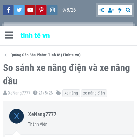
9/8/26
Quảng Cáo Sản Phẩm: Tinh tế (Tinhte.vn)
So sánh xe nâng điện và xe nâng
dầu
T
N
T
XeNang7777
21/5/26
xe nâng
xe nâng điện
h
g
ừ
r
à
k
X
XeNang7777
e
y
h
a
g
ó
Thành Viên
d
ử
a