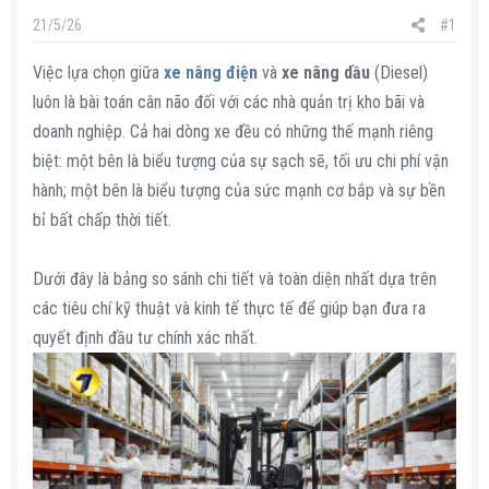
s
i
21/5/26
#1
t
a
Việc lựa chọn giữa
xe nâng điện
và
xe nâng dầu
(Diesel)
r
luôn là bài toán cân não đối với các nhà quản trị kho bãi và
t
doanh nghiệp. Cả hai dòng xe đều có những thế mạnh riêng
e
biệt: một bên là biểu tượng của sự sạch sẽ, tối ưu chi phí vận
r
hành; một bên là biểu tượng của sức mạnh cơ bắp và sự bền
bỉ bất chấp thời tiết.
Dưới đây là bảng so sánh chi tiết và toàn diện nhất dựa trên
các tiêu chí kỹ thuật và kinh tế thực tế để giúp bạn đưa ra
quyết định đầu tư chính xác nhất.