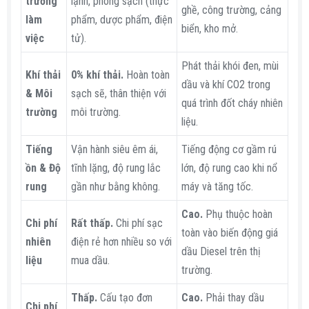
trường
lạnh, phòng sạch (thực
ghề, công trường, cảng
làm
phẩm, dược phẩm, điện
biển, kho mở.
việc
tử).
Phát thải khói đen, mùi
Khí thải
0% khí thải.
Hoàn toàn
dầu và khí CO2 trong
& Môi
sạch sẽ, thân thiện với
quá trình đốt cháy nhiên
trường
môi trường.
liệu.
Tiếng
Vận hành siêu êm ái,
Tiếng động cơ gầm rú
ồn & Độ
tĩnh lặng, độ rung lắc
lớn, độ rung cao khi nổ
rung
gần như bằng không.
máy và tăng tốc.
Cao.
Phụ thuộc hoàn
Chi phí
Rất thấp.
Chi phí sạc
toàn vào biến động giá
nhiên
điện rẻ hơn nhiều so với
dầu Diesel trên thị
liệu
mua dầu.
trường.
Thấp.
Cấu tạo đơn
Cao.
Phải thay dầu
Chi phí