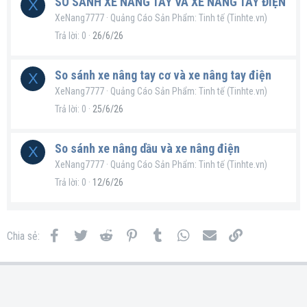
SO SÁNH XE NÂNG TAY VÀ XE NÂNG TAY ĐIỆN
X
XeNang7777
Quảng Cáo Sản Phẩm: Tinh tế (Tinhte.vn)
Trả lời
0
26/6/26
So sánh xe nâng tay cơ và xe nâng tay điện
X
XeNang7777
Quảng Cáo Sản Phẩm: Tinh tế (Tinhte.vn)
Trả lời
0
25/6/26
So sánh xe nâng dầu và xe nâng điện
X
XeNang7777
Quảng Cáo Sản Phẩm: Tinh tế (Tinhte.vn)
Trả lời
0
12/6/26
Facebook
Twitter
Reddit
Pinterest
Tumblr
WhatsApp
Email
Link
Chia sẻ: