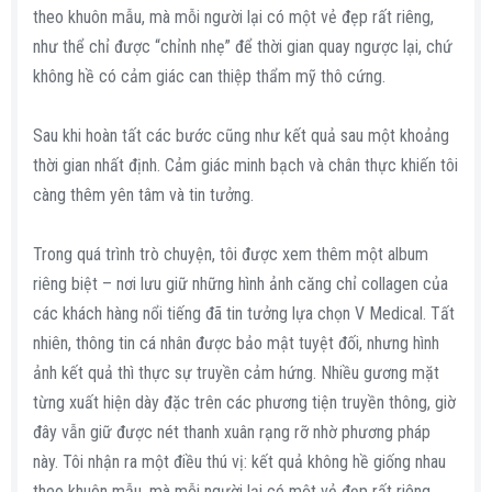
theo khuôn mẫu, mà mỗi người lại có một vẻ đẹp rất riêng,
như thể chỉ được “chỉnh nhẹ” để thời gian quay ngược lại, chứ
không hề có cảm giác can thiệp thẩm mỹ thô cứng.
Sau khi hoàn tất các bước cũng như kết quả sau một khoảng
thời gian nhất định. Cảm giác minh bạch và chân thực khiến tôi
càng thêm yên tâm và tin tưởng.
Trong quá trình trò chuyện, tôi được xem thêm một album
riêng biệt – nơi lưu giữ những hình ảnh căng chỉ collagen của
các khách hàng nổi tiếng đã tin tưởng lựa chọn V Medical. Tất
nhiên, thông tin cá nhân được bảo mật tuyệt đối, nhưng hình
ảnh kết quả thì thực sự truyền cảm hứng. Nhiều gương mặt
từng xuất hiện dày đặc trên các phương tiện truyền thông, giờ
đây vẫn giữ được nét thanh xuân rạng rỡ nhờ phương pháp
này. Tôi nhận ra một điều thú vị: kết quả không hề giống nhau
theo khuôn mẫu, mà mỗi người lại có một vẻ đẹp rất riêng,