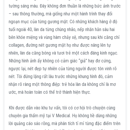
tường sáng màu. Đây không đơn thuần là những bức ảnh trước
– sau thông thường, mà giống như một hành trình thay đổi
ngoạn mục của từng gương mặt. Có những khách hàng ở độ
tuổi ngoài 40, làn da từng chùng nhão, nếp nhăn hằn sâu hai
bên khóe miệng và vùng hàm chảy xệ, nhưng sau khi căng chỉ
collagen, đường nét gương mặt họ như được nâng lên tự
nhiên, làn da căng bóng và tươi trẻ một cách đáng kinh ngạc.
Những hình ảnh ấy không có cảm giác “giả” hay đơ cứng,
ngược lại, nét đẹp tự nhiên của từng người được tôn vinh rõ
nét. Tôi đứng lặng rất lâu trước những khung hình đó, cảm
nhận rõ ràng một thông điệp: trẻ hóa làn da không chỉ là mơ
ước, mà hoàn toàn có thể trở thành hiện thực.
Khi được dẫn vào khu tư vấn, tôi có cơ hội trò chuyện cùng
chuyên gia thẩm mỹ tại V Medical. Họ không hề dùng những
lời quảng cáo sáo rỗng, mà phân tích tỉ mỉ từng đặc điểm trên