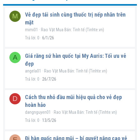
Vẻ đẹp tái sinh cùng thuốc trị nếp nhăn trên
M
mặt
mimi01
Rao Vặt Mua Bán: Tinh tế (Tinhte.vn)
Trả lời
0
6/1/26
Giá răng sứ hàn quốc tại My Auris: Tối ưu vẻ
A
đẹp
angela01
Rao Vặt Mua Bán: Tinh tế (Tinhte.vn)
Trả lời
0
26/7/26
Cách thu nhỏ đầu mũi hiệu quả cho vẻ đẹp
D
hoàn hảo
dangnguyen01
Rao Vặt Mua Bán: Tinh tế (Tinhte.vn)
Trả lời
0
13/5/26
Đi hàn quốc nâng mũi – bí quyết nâng cao vẻ
E