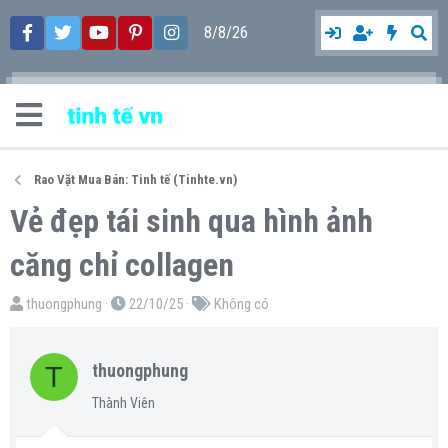
8/8/26
Rao Vặt Mua Bán: Tinh tế (Tinhte.vn)
Vẻ đẹp tái sinh qua hình ảnh
căng chỉ collagen
T
N
T
thuongphung
22/10/25
Không có
h
g
ừ
r
à
k
T
thuongphung
e
y
h
a
g
ó
Thành Viên
d
ử
a