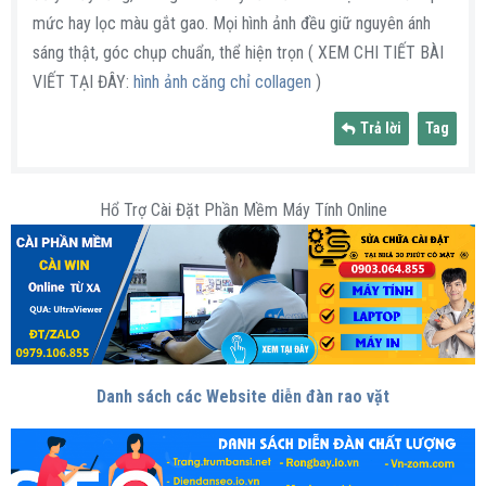
mức hay lọc màu gắt gao. Mọi hình ảnh đều giữ nguyên ánh
sáng thật, góc chụp chuẩn, thể hiện trọn ( XEM CHI TIẾT BÀI
VIẾT TẠI ĐÂY:
hình ảnh căng chỉ collagen
)
Trả lời
Tag
Hổ Trợ Cài Đặt Phần Mềm Máy Tính Online
Danh sách các Website diễn đàn rao vặt