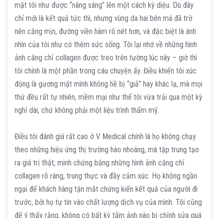
mặt tôi như được “nâng sáng” lên một cách kỳ diệu. Dù đây
chỉ mới là kết quả tức thì, nhưng vùng da hai bên má đã trở
nên căng mịn, đường viền hàm rõ nét hơn, và đặc biệt là ánh
nhìn của tôi như có thêm sức sống. Tôi lại nhớ về những hình
ảnh căng chỉ collagen được treo trên tường lúc nãy – giờ thì
tôi chính là một phần trong câu chuyện ấy. Điều khiến tôi xúc
động là gương mặt mình không hề bị “giả” hay khác lạ, mà mọi
thứ đều rất tự nhiên, mềm mại như thể tôi vừa trải qua một kỳ
nghỉ dài, chứ không phải một liệu trình thẩm mỹ.
Điều tôi đánh giá rất cao ở V Medical chính là họ không chạy
theo những hiệu ứng thị trường hào nhoáng, mà tập trung tạo
ra giá trị thật, minh chứng bằng những hình ảnh căng chỉ
collagen rõ ràng, trung thực và đầy cảm xúc. Họ không ngần
ngại để khách hàng tận mắt chứng kiến kết quả của người đi
trước, bởi họ tự tin vào chất lượng dịch vụ của mình. Tôi cũng
để ý thấy rằng, không có bất kỳ tấm ảnh nào bị chỉnh sửa quá