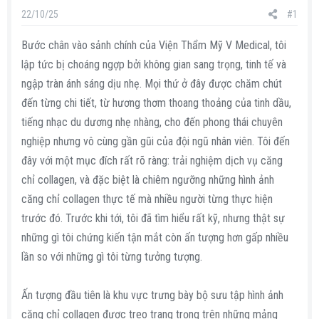
s
i
22/10/25
#1
t
a
Bước chân vào sảnh chính của Viện Thẩm Mỹ V Medical, tôi
r
lập tức bị choáng ngợp bởi không gian sang trọng, tinh tế và
t
ngập tràn ánh sáng dịu nhẹ. Mọi thứ ở đây được chăm chút
e
đến từng chi tiết, từ hương thơm thoang thoảng của tinh dầu,
r
tiếng nhạc du dương nhẹ nhàng, cho đến phong thái chuyên
nghiệp nhưng vô cùng gần gũi của đội ngũ nhân viên. Tôi đến
đây với một mục đích rất rõ ràng: trải nghiệm dịch vụ căng
chỉ collagen, và đặc biệt là chiêm ngưỡng những hình ảnh
căng chỉ collagen thực tế mà nhiều người từng thực hiện
trước đó. Trước khi tới, tôi đã tìm hiểu rất kỹ, nhưng thật sự
những gì tôi chứng kiến tận mắt còn ấn tượng hơn gấp nhiều
lần so với những gì tôi từng tưởng tượng.
Ấn tượng đầu tiên là khu vực trưng bày bộ sưu tập hình ảnh
căng chỉ collagen được treo trang trọng trên những mảng