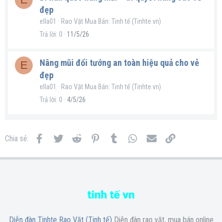
đẹp
ella01
Rao Vặt Mua Bán: Tinh tế (Tinhte.vn)
Trả lời
0
11/5/26
Nâng mũi đổi tướng an toàn hiệu quả cho vẻ
E
đẹp
ella01
Rao Vặt Mua Bán: Tinh tế (Tinhte.vn)
Trả lời
0
4/5/26
Facebook
Twitter
Reddit
Pinterest
Tumblr
WhatsApp
Email
Link
Chia sẻ:
Diễn đàn Tinhte Rao Vặt (Tinh tế)
Diễn đàn rao vặt, mua bán online