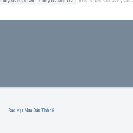
Trả lời: 0
Diễn đàn:
Quảng Cáo S
thùng
rác
nhựa
120l
thùng
rác
xanh
120l
Rao Vặt Mua Bán Tinh tế