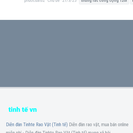
phuocdat02
Chủ đề
21/3/25
thùng
rác
công
cộng
120l
Diễn đàn Tinhte Rao Vặt (Tinh tế)
Diễn đàn rao vặt, mua bán online
miễn phí - Diễn đàn Tinhte Rao Vặt (Tinh tế) mạng xã hội