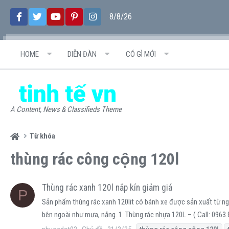
8/8/26
HOME
DIỄN ĐÀN
CÓ GÌ MỚI
A Content, News & Classifieds Theme
Từ khóa
thùng rác công cộng 120l
Thùng rác xanh 120l nắp kín giảm giá
P
Sản phẩm thùng rác xanh 120lit có bánh xe được sản xuất từ ng
bên ngoài như mưa, nắng. 1. Thùng rác nhựa 120L – ( Call: 0963.