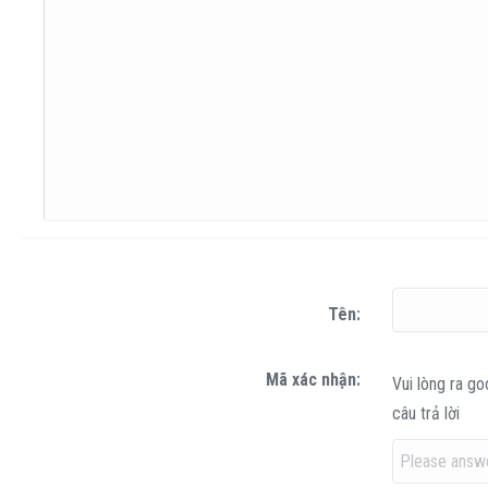
Căn phải
Thụt lề
Book Antiqua
Heading 2
15
Justify text
Tăng lề
Courier New
Heading 3
18
Georgia
22
Tahoma
26
Times New Roman
Trebuchet MS
Verdana
Tên
Mã xác nhận
Vui lòng ra g
câu trả lời