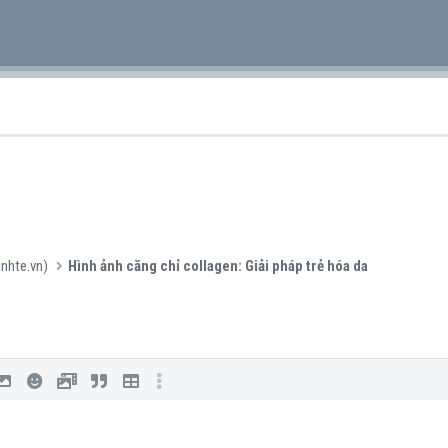
inhte.vn)
Hình ảnh căng chỉ collagen: Giải pháp trẻ hóa da
iên kết
hèn hình ảnh
Mặt cười
Media
Trích dẫn
Insert table
Thêm tùy chọn…
thứ tự