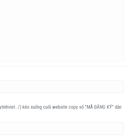
aytinhviet.../) kéo xuống cuối website copy số "MÃ ĐĂNG KÝ" dán