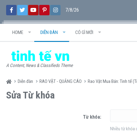
7/8/26
HOME
DIỄN ĐÀN
CÓ GÌ MỚI
A Content, News & Classifieds Theme
Diễn đàn
RAO VẶT - QUẢNG CÁO
Rao Vặt Mua Bán: Tinh tế (T
Sửa Từ khóa
Từ khóa
Nhiều từ khóa 