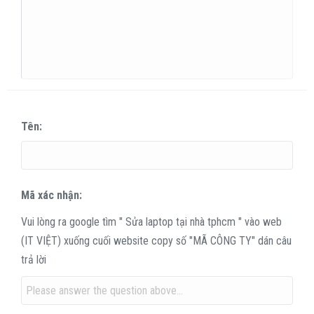
18
Tahoma
22
Times New Roman
26
Trebuchet MS
Verdana
Tên
Mã xác nhận
Vui lòng ra google tìm " Sửa laptop tại nhà tphcm " vào web
(IT VIỆT) xuống cuối website copy số "MÃ CÔNG TY" dán câu
trả lời