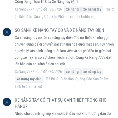
Công Dụng Thực Tế Của Xe Nâng Tay 📦 1...
XeNang7777
Chủ đề
30/7/26
Trả lời:
xe
nâng
xe
nâng
tay
0
Diễn đàn:
Quảng Cáo Sản Phẩm: Tinh tế (Tinhte.vn)
SO SÁNH XE NÂNG TAY CƠ VÀ XE NÂNG TAY ĐIỆN
X
Cả xe nâng tay cơ lẫn xe nâng tay điện đều có thiết kế nhỏ gọn,
chuyên dùng để di chuyển pallet hàng hóa dưới mặt sàn. Tuy nhiên,
nguyên lý vận hành, năng suất làm việc và chi phí đầu tư giữa hai
dòng xe này lại có sự chênh lệch rất lớn. Cùng Xe Nâng 7777 đặt
lên bàn cân so sánh 6 tiêu chí cốt...
XeNang7777
Chủ đề
30/7/26
xe
nâng
xe
nâng
tay
Trả lời: 0
Diễn đàn:
Quảng Cáo Sản Phẩm:
xe
nâng
tay
điện
Tinh tế (Tinhte.vn)
XE NÂNG TAY CÓ THẬT SỰ CẦN THIẾT TRONG KHO
X
HÀNG?
Nhiều chủ doanh nghiệp khi mới bắt đầu mở kho thường đắn đo