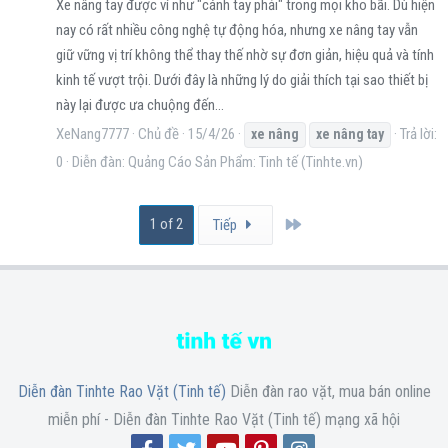
Xe nâng tay được ví như "cánh tay phải" trong mọi kho bãi. Dù hiện
nay có rất nhiều công nghệ tự động hóa, nhưng xe nâng tay vẫn
giữ vững vị trí không thể thay thế nhờ sự đơn giản, hiệu quả và tính
kinh tế vượt trội. Dưới đây là những lý do giải thích tại sao thiết bị
này lại được ưa chuộng đến...
XeNang7777
Chủ đề
15/4/26
Trả lời:
xe
nâng
xe
nâng
tay
0
Diễn đàn:
Quảng Cáo Sản Phẩm: Tinh tế (Tinhte.vn)
Last
1 of 2
Tiếp
Diễn đàn Tinhte Rao Vặt (Tinh tế)
Diễn đàn rao vặt, mua bán online
miễn phí - Diễn đàn Tinhte Rao Vặt (Tinh tế) mạng xã hội