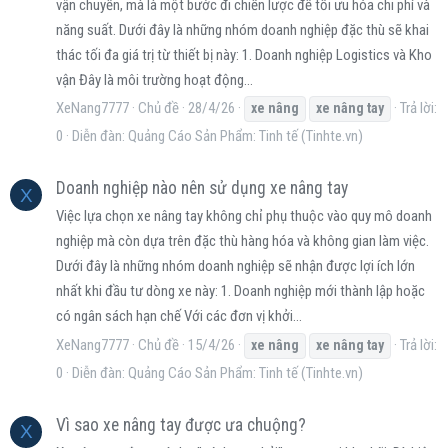
vận chuyển, mà là một bước đi chiến lược để tối ưu hóa chi phí và
năng suất. Dưới đây là những nhóm doanh nghiệp đặc thù sẽ khai
thác tối đa giá trị từ thiết bị này: 1. Doanh nghiệp Logistics và Kho
vận Đây là môi trường hoạt động...
XeNang7777
Chủ đề
28/4/26
Trả lời:
xe
nâng
xe
nâng
tay
0
Diễn đàn:
Quảng Cáo Sản Phẩm: Tinh tế (Tinhte.vn)
Doanh nghiệp nào nên sử dụng xe nâng tay
X
Việc lựa chọn xe nâng tay không chỉ phụ thuộc vào quy mô doanh
nghiệp mà còn dựa trên đặc thù hàng hóa và không gian làm việc.
Dưới đây là những nhóm doanh nghiệp sẽ nhận được lợi ích lớn
nhất khi đầu tư dòng xe này: 1. Doanh nghiệp mới thành lập hoặc
có ngân sách hạn chế Với các đơn vị khởi...
XeNang7777
Chủ đề
15/4/26
Trả lời:
xe
nâng
xe
nâng
tay
0
Diễn đàn:
Quảng Cáo Sản Phẩm: Tinh tế (Tinhte.vn)
Vì sao xe nâng tay được ưa chuộng?
X