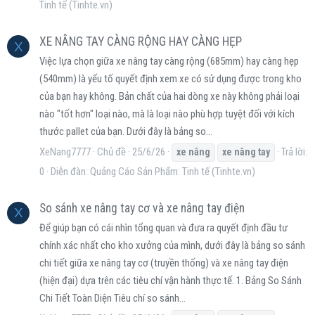
Tinh tế (Tinhte.vn)
XE NÂNG TAY CÀNG RỘNG HAY CÀNG HẸP
X
Việc lựa chọn giữa xe nâng tay càng rộng (685mm) hay càng hẹp
(540mm) là yếu tố quyết định xem xe có sử dụng được trong kho
của bạn hay không. Bản chất của hai dòng xe này không phải loại
nào "tốt hơn" loại nào, mà là loại nào phù hợp tuyệt đối với kích
thước pallet của bạn. Dưới đây là bảng so...
XeNang7777
Chủ đề
25/6/26
Trả lời:
xe
nâng
xe
nâng
tay
0
Diễn đàn:
Quảng Cáo Sản Phẩm: Tinh tế (Tinhte.vn)
So sánh xe nâng tay cơ và xe nâng tay điện
X
Để giúp bạn có cái nhìn tổng quan và đưa ra quyết định đầu tư
chính xác nhất cho kho xưởng của mình, dưới đây là bảng so sánh
chi tiết giữa xe nâng tay cơ (truyền thống) và xe nâng tay điện
(hiện đại) dựa trên các tiêu chí vận hành thực tế. 1. Bảng So Sánh
Chi Tiết Toàn Diện Tiêu chí so sánh...