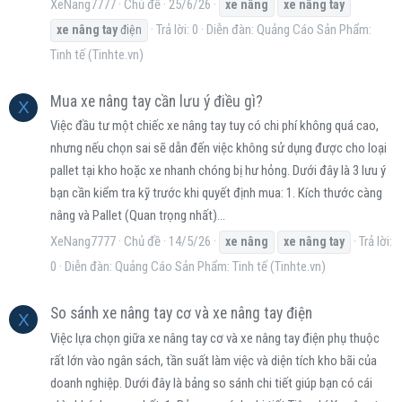
XeNang7777
Chủ đề
25/6/26
xe
nâng
xe
nâng
tay
Trả lời: 0
Diễn đàn:
Quảng Cáo Sản Phẩm:
xe
nâng
tay
điện
Tinh tế (Tinhte.vn)
Mua xe nâng tay cần lưu ý điều gì?
X
Việc đầu tư một chiếc xe nâng tay tuy có chi phí không quá cao,
nhưng nếu chọn sai sẽ dẫn đến việc không sử dụng được cho loại
pallet tại kho hoặc xe nhanh chóng bị hư hỏng. Dưới đây là 3 lưu ý
bạn cần kiểm tra kỹ trước khi quyết định mua: 1. Kích thước càng
nâng và Pallet (Quan trọng nhất)...
XeNang7777
Chủ đề
14/5/26
Trả lời:
xe
nâng
xe
nâng
tay
0
Diễn đàn:
Quảng Cáo Sản Phẩm: Tinh tế (Tinhte.vn)
So sánh xe nâng tay cơ và xe nâng tay điện
X
Việc lựa chọn giữa xe nâng tay cơ và xe nâng tay điện phụ thuộc
rất lớn vào ngân sách, tần suất làm việc và diện tích kho bãi của
doanh nghiệp. Dưới đây là bảng so sánh chi tiết giúp bạn có cái