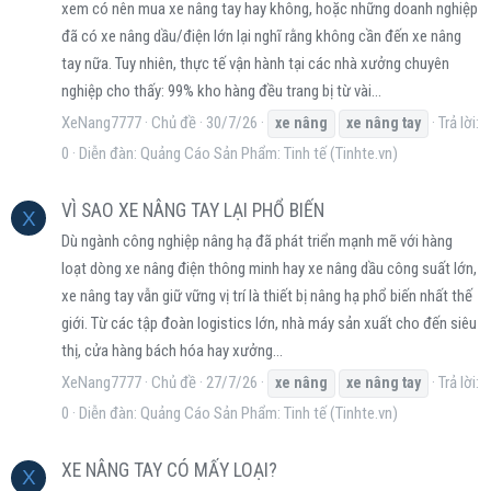
xem có nên mua xe nâng tay hay không, hoặc những doanh nghiệp
đã có xe nâng dầu/điện lớn lại nghĩ rằng không cần đến xe nâng
tay nữa. Tuy nhiên, thực tế vận hành tại các nhà xưởng chuyên
nghiệp cho thấy: 99% kho hàng đều trang bị từ vài...
XeNang7777
Chủ đề
30/7/26
Trả lời:
xe
nâng
xe
nâng
tay
0
Diễn đàn:
Quảng Cáo Sản Phẩm: Tinh tế (Tinhte.vn)
VÌ SAO XE NÂNG TAY LẠI PHỔ BIẾN
X
Dù ngành công nghiệp nâng hạ đã phát triển mạnh mẽ với hàng
loạt dòng xe nâng điện thông minh hay xe nâng dầu công suất lớn,
xe nâng tay vẫn giữ vững vị trí là thiết bị nâng hạ phổ biến nhất thế
giới. Từ các tập đoàn logistics lớn, nhà máy sản xuất cho đến siêu
thị, cửa hàng bách hóa hay xưởng...
XeNang7777
Chủ đề
27/7/26
Trả lời:
xe
nâng
xe
nâng
tay
0
Diễn đàn:
Quảng Cáo Sản Phẩm: Tinh tế (Tinhte.vn)
XE NÂNG TAY CÓ MẤY LOẠI?
X