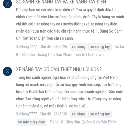
SO SÁNH XE NÂNG TAY VÀ XE NÂNG TAY ĐIỆN
X
Để giúp bạn có cái nhìn toàn diện và đưa ra quyết định đầu tư
chính xác nhất cho kho xưởng của mình, dưới đây là bảng so sánh
chi tiết giữa xe nâng tay cơ (truyền thống) và xe nâng tay điện
(hiện đại) dựa trên các tiêu chí vận hành thực tế. 1. Bảng So Sánh
Chi Tiết Toàn Diện Tiêu chí so sánh...
XeNang7777
Chủ đề
26/6/26
Trả lời:
xe
nâng
xe
nâng
tay
0
Diễn đàn:
Quảng Cáo Sản Phẩm: Tinh tế (Tinhte.vn)
XE NÂNG TAY CÓ CẦN THIẾT NHƯ LỜI ĐỒN?
X
Trong bối cảnh ngành logistics và chuỗi cung ứng tại Việt Nam
bùng nổ mạnh mẽ, việc tối ưu hóa quy trình bốc xếp, lưu trữ hàng
hóa trở thành bài toán sống còn của mọi doanh nghiệp. Giữa cuộc
chạy đua công nghệ với các hệ thống robot tự động hay xe nâng
tự hành hiện đại, có một thiết bị cơ học vô...
XeNang7777
Chủ đề
26/6/26
xe
nâng
xe
nâng
tay
Trả lời: 0
Diễn đàn:
Quảng Cáo Sản Phẩm:
xe
nâng
tay
điện