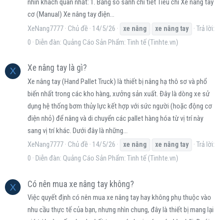
nhìn khách quan nhất: 1. Bảng so sánh chi tiết Tiêu chí Xe nâng tay
cơ (Manual) Xe nâng tay điện...
XeNang7777
Chủ đề
14/5/26
Trả lời:
xe
nâng
xe
nâng
tay
0
Diễn đàn:
Quảng Cáo Sản Phẩm: Tinh tế (Tinhte.vn)
Xe nâng tay là gì?
X
Xe nâng tay (Hand Pallet Truck) là thiết bị nâng hạ thô sơ và phổ
biến nhất trong các kho hàng, xưởng sản xuất. Đây là dòng xe sử
dụng hệ thống bơm thủy lực kết hợp với sức người (hoặc động cơ
điện nhỏ) để nâng và di chuyển các pallet hàng hóa từ vị trí này
sang vị trí khác. Dưới đây là những...
XeNang7777
Chủ đề
14/5/26
Trả lời:
xe
nâng
xe
nâng
tay
0
Diễn đàn:
Quảng Cáo Sản Phẩm: Tinh tế (Tinhte.vn)
Có nên mua xe nâng tay không?
X
Việc quyết định có nên mua xe nâng tay hay không phụ thuộc vào
nhu cầu thực tế của bạn, nhưng nhìn chung, đây là thiết bị mang lại