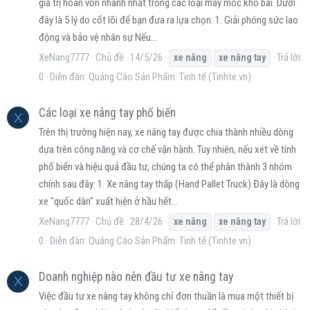
giá trị hoàn vốn nhanh nhất trong các loại máy móc kho bãi. Dưới
đây là 5 lý do cốt lõi để bạn đưa ra lựa chọn: 1. Giải phóng sức lao
động và bảo vệ nhân sự Nếu...
XeNang7777
Chủ đề
14/5/26
Trả lời:
xe
nâng
xe
nâng
tay
0
Diễn đàn:
Quảng Cáo Sản Phẩm: Tinh tế (Tinhte.vn)
Các loại xe nâng tay phổ biến
X
Trên thị trường hiện nay, xe nâng tay được chia thành nhiều dòng
dựa trên công năng và cơ chế vận hành. Tuy nhiên, nếu xét về tính
phổ biến và hiệu quả đầu tư, chúng ta có thể phân thành 3 nhóm
chính sau đây: 1. Xe nâng tay thấp (Hand Pallet Truck) Đây là dòng
xe "quốc dân" xuất hiện ở hầu hết...
XeNang7777
Chủ đề
28/4/26
Trả lời:
xe
nâng
xe
nâng
tay
0
Diễn đàn:
Quảng Cáo Sản Phẩm: Tinh tế (Tinhte.vn)
Doanh nghiệp nào nên đầu tư xe nâng tay
X
Việc đầu tư xe nâng tay không chỉ đơn thuần là mua một thiết bị