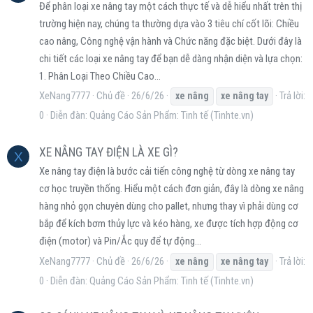
Để phân loại xe nâng tay một cách thực tế và dễ hiểu nhất trên thị
trường hiện nay, chúng ta thường dựa vào 3 tiêu chí cốt lõi: Chiều
cao nâng, Công nghệ vận hành và Chức năng đặc biệt. Dưới đây là
chi tiết các loại xe nâng tay để bạn dễ dàng nhận diện và lựa chọn:
1. Phân Loại Theo Chiều Cao...
XeNang7777
Chủ đề
26/6/26
Trả lời:
xe
nâng
xe
nâng
tay
0
Diễn đàn:
Quảng Cáo Sản Phẩm: Tinh tế (Tinhte.vn)
XE NÂNG TAY ĐIỆN LÀ XE GÌ?
X
Xe nâng tay điện là bước cải tiến công nghệ từ dòng xe nâng tay
cơ học truyền thống. Hiểu một cách đơn giản, đây là dòng xe nâng
hàng nhỏ gọn chuyên dùng cho pallet, nhưng thay vì phải dùng cơ
bắp để kích bơm thủy lực và kéo hàng, xe được tích hợp động cơ
điện (motor) và Pin/Ắc quy để tự động...
XeNang7777
Chủ đề
26/6/26
Trả lời:
xe
nâng
xe
nâng
tay
0
Diễn đàn:
Quảng Cáo Sản Phẩm: Tinh tế (Tinhte.vn)