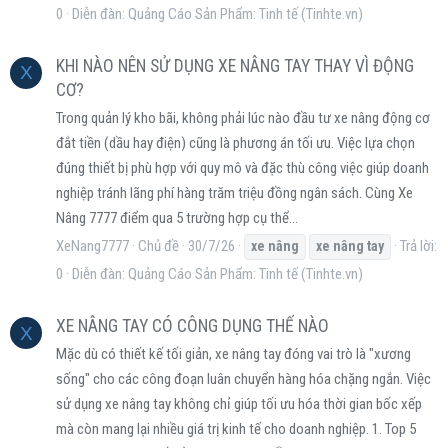
0
Diễn đàn:
Quảng Cáo Sản Phẩm: Tinh tế (Tinhte.vn)
KHI NÀO NÊN SỬ DỤNG XE NÂNG TAY THAY VÌ ĐỘNG
X
CƠ?
Trong quản lý kho bãi, không phải lúc nào đầu tư xe nâng động cơ
đắt tiền (dầu hay điện) cũng là phương án tối ưu. Việc lựa chọn
đúng thiết bị phù hợp với quy mô và đặc thù công việc giúp doanh
nghiệp tránh lãng phí hàng trăm triệu đồng ngân sách. Cùng Xe
Nâng 7777 điểm qua 5 trường hợp cụ thể...
XeNang7777
Chủ đề
30/7/26
Trả lời:
xe
nâng
xe
nâng
tay
0
Diễn đàn:
Quảng Cáo Sản Phẩm: Tinh tế (Tinhte.vn)
XE NÂNG TAY CÓ CÔNG DỤNG THẾ NÀO
X
Mặc dù có thiết kế tối giản, xe nâng tay đóng vai trò là "xương
sống" cho các công đoạn luân chuyển hàng hóa chặng ngắn. Việc
sử dụng xe nâng tay không chỉ giúp tối ưu hóa thời gian bốc xếp
mà còn mang lại nhiều giá trị kinh tế cho doanh nghiệp. 1. Top 5