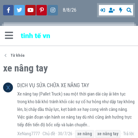
8/8/26
Từ khóa
xe nâng tay
DỊCH VỤ SỬA CHỮA XE NÂNG TAY
X
Xe nâng tay (Pallet Truck) sau một thời gian dài cày ải liên tục
trong kho bãi khó tránh khỏi các sự cố hư hỏng như dập tay không
lên, bị chảy dầu thủy lực, kẹt bánh xe hay cong vênh càng nâng.
Việc gián đoạn vận hành xe nâng tay dù nhỏ cũng ảnh hưởng trực
tiếp đến tiến độ bốc xếp và luân chuyển...
XeNang7777
Chủ đề
30/7/26
Trả lời:
xe
nâng
xe
nâng
tay