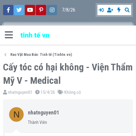
7/8/26
Rao Vặt Mua Bán: Tinh tế (Tinhte.vn)
Cấy tóc có hại không - Viện Thẩm
Mỹ V - Medical
T
N
T
nhatnguyen01
15/4/26
Không có
h
g
ừ
r
à
k
N
nhatnguyen01
e
y
h
a
g
ó
Thành Viên
d
ử
a