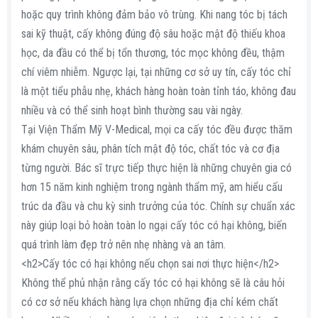
hoặc quy trình không đảm bảo vô trùng. Khi nang tóc bị tách
sai kỹ thuật, cấy không đúng độ sâu hoặc mật độ thiếu khoa
học, da đầu có thể bị tổn thương, tóc mọc không đều, thậm
chí viêm nhiễm. Ngược lại, tại những cơ sở uy tín, cấy tóc chỉ
là một tiểu phẫu nhẹ, khách hàng hoàn toàn tỉnh táo, không đau
nhiều và có thể sinh hoạt bình thường sau vài ngày.
Tại Viện Thẩm Mỹ V-Medical, mọi ca cấy tóc đều được thăm
khám chuyên sâu, phân tích mật độ tóc, chất tóc và cơ địa
từng người. Bác sĩ trực tiếp thực hiện là những chuyên gia có
hơn 15 năm kinh nghiệm trong ngành thẩm mỹ, am hiểu cấu
trúc da đầu và chu kỳ sinh trưởng của tóc. Chính sự chuẩn xác
này giúp loại bỏ hoàn toàn lo ngại cấy tóc có hại không, biến
quá trình làm đẹp trở nên nhẹ nhàng và an tâm.
<h2>Cấy tóc có hại không nếu chọn sai nơi thực hiện</h2>
Không thể phủ nhận rằng cấy tóc có hại không sẽ là câu hỏi
có cơ sở nếu khách hàng lựa chọn những địa chỉ kém chất