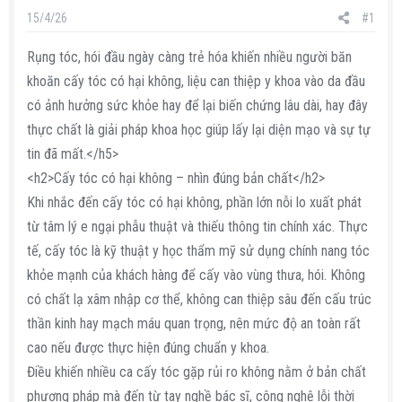
s
i
15/4/26
#1
t
a
Rụng tóc, hói đầu ngày càng trẻ hóa khiến nhiều người băn
r
khoăn cấy tóc có hại không, liệu can thiệp y khoa vào da đầu
t
có ảnh hưởng sức khỏe hay để lại biến chứng lâu dài, hay đây
e
thực chất là giải pháp khoa học giúp lấy lại diện mạo và sự tự
r
tin đã mất.</h5>
<h2>Cấy tóc có hại không – nhìn đúng bản chất</h2>
Khi nhắc đến cấy tóc có hại không, phần lớn nỗi lo xuất phát
từ tâm lý e ngại phẫu thuật và thiếu thông tin chính xác. Thực
tế, cấy tóc là kỹ thuật y học thẩm mỹ sử dụng chính nang tóc
khỏe mạnh của khách hàng để cấy vào vùng thưa, hói. Không
có chất lạ xâm nhập cơ thể, không can thiệp sâu đến cấu trúc
thần kinh hay mạch máu quan trọng, nên mức độ an toàn rất
cao nếu được thực hiện đúng chuẩn y khoa.
Điều khiến nhiều ca cấy tóc gặp rủi ro không nằm ở bản chất
phương pháp mà đến từ tay nghề bác sĩ, công nghệ lỗi thời