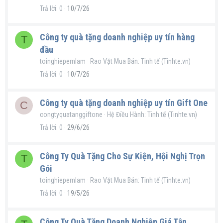
Trả lời
0
10/7/26
Công ty quà tặng doanh nghiệp uy tín hàng
T
đầu
toinghiepemlam
Rao Vặt Mua Bán: Tinh tế (Tinhte.vn)
Trả lời
0
10/7/26
Công ty quà tặng doanh nghiệp uy tín Gift One
C
congtyquatanggiftone
Hệ Điều Hành: Tinh tế (Tinhte.vn)
Trả lời
0
29/6/26
Công Ty Quà Tặng Cho Sự Kiện, Hội Nghị Trọn
T
Gói
toinghiepemlam
Rao Vặt Mua Bán: Tinh tế (Tinhte.vn)
Trả lời
0
19/5/26
Công Ty Quà Tặng Doanh Nghiệp Giá Tận