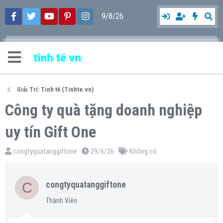
9/8/26
Giải Trí: Tinh tế (Tinhte.vn)
Công ty quà tặng doanh nghiệp
uy tín Gift One
T
N
T
congtyquatanggiftone
29/6/26
Không có
h
g
ừ
r
à
k
C
congtyquatanggiftone
e
y
h
a
g
ó
Thành Viên
d
ử
a