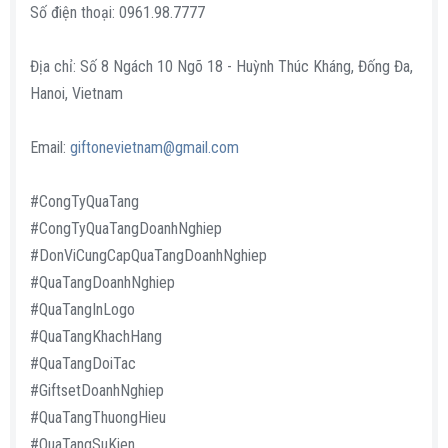
Số điện thoại: 0961.98.7777
Địa chỉ: Số 8 Ngách 10 Ngõ 18 - Huỳnh Thúc Kháng, Đống Đa,
Hanoi, Vietnam
Email:
giftonevietnam@gmail.com
#CongTyQuaTang
#CongTyQuaTangDoanhNghiep
#DonViCungCapQuaTangDoanhNghiep
#QuaTangDoanhNghiep
#QuaTangInLogo
#QuaTangKhachHang
#QuaTangDoiTac
#GiftsetDoanhNghiep
#QuaTangThuongHieu
#QuaTangSuKien