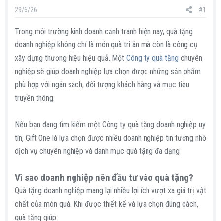
s
i
29/6/26
#1
t
a
Trong môi trường kinh doanh cạnh tranh hiện nay, quà tặng
r
doanh nghiệp không chỉ là món quà tri ân mà còn là công cụ
t
xây dựng thương hiệu hiệu quả. Một
Công ty quà tặng
chuyên
e
nghiệp sẽ giúp doanh nghiệp lựa chọn được những sản phẩm
r
phù hợp với ngân sách, đối tượng khách hàng và mục tiêu
truyền thông.
Nếu bạn đang tìm kiếm một Công ty quà tặng doanh nghiệp uy
tín, Gift One là lựa chọn được nhiều doanh nghiệp tin tưởng nhờ
dịch vụ chuyên nghiệp và danh mục quà tặng đa dạng
Vì sao doanh nghiệp nên đầu tư vào quà tặng?​
Quà tặng doanh nghiệp mang lại nhiều lợi ích vượt xa giá trị vật
chất của món quà. Khi được thiết kế và lựa chọn đúng cách,
quà tặng giúp: