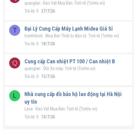
quanglan
Rao Vặt Mua Bán: Tinh tế (Tinhte.vn)
Trả lời
0
27/7/26
Đại Lý Cung Cấp Máy Lạnh Midea Giá Sỉ
T
tranthibinh
Mua Bán Thiết bị điện tử: Tinh tế (Tinhte.vn)
Trả lời
0
18/7/26
Cung cấp Can nhiệt PT 100 / Can nhiệt B
Q
quanglan
Ôtô Xe máy: Tinh tế (Tinhte.vn)
Trả lời
0
15/7/26
Nhà cung cấp đồ bảo hộ lao động tại Hà Nội
L
uy tín
Lasa
Rao Vặt Mua Bán: Tinh tế (Tinhte.vn)
Trả lời
0
10/7/26