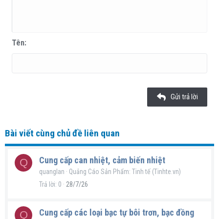
10
Xóa bản thảo
Book Antiqua
Căn giữa
Danh sách không có thứ tự
Heading 1
12
Courier New
Căn phải
Thụt lề
Heading 2
Georgia
15
Justify text
Tăng lề
Tên
Heading 3
18
Tahoma
22
Times New Roman
26
Trebuchet MS
Gửi trả lời
Verdana
Bài viết cùng chủ đề liên quan
Cung cấp can nhiệt, cảm biến nhiệt
Q
quanglan
Quảng Cáo Sản Phẩm: Tinh tế (Tinhte.vn)
Trả lời
0
28/7/26
Cung cấp các loại bạc tự bôi trơn, bạc đồng
Q