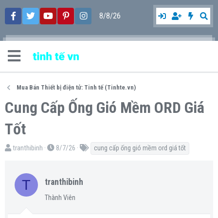
8/8/26
Mua Bán Thiết bị điện tử: Tinh tế (Tinhte.vn)
Cung Cấp Ống Gió Mềm ORD Giá
Tốt
T
N
T
tranthibinh
8/7/26
cung cấp ống gió mềm ord giá tốt
h
g
ừ
r
à
k
T
tranthibinh
e
y
h
a
g
ó
Thành Viên
d
ử
a