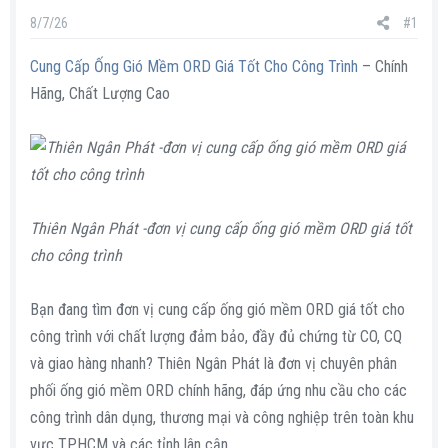
s
i
8/7/26
#1
t
a
Cung Cấp Ống Gió Mềm ORD Giá Tốt Cho Công Trình
– Chính
r
Hãng, Chất Lượng Cao
t
e
r
Thiên Ngân Phát -đơn vị cung cấp ống gió mềm ORD giá tốt
cho công trình
Bạn đang tìm đơn vị cung cấp ống gió mềm ORD giá tốt cho
công trình với chất lượng đảm bảo, đầy đủ chứng từ CO, CQ
và giao hàng nhanh? Thiên Ngân Phát là đơn vị chuyên phân
phối ống gió mềm ORD chính hãng, đáp ứng nhu cầu cho các
công trình dân dụng, thương mại và công nghiệp trên toàn khu
vực TP.HCM và các tỉnh lân cận.