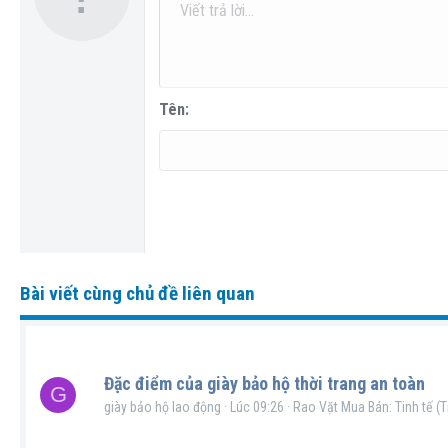
10
Căn gi
D
Hea
Viết trả lời...
Arial
Phông chữ
Insert horizontal line
Spoiler
Gạch ngang
Mã
Gạch chân
Inline code
Inline spoiler
12
Căn ph
T
Book Antiqua
Head
15
Justify
T
Courier New
Headi
18
Georgia
Tên
22
Tahoma
26
Times New Roman
Trebuchet MS
Verdana
Bài viết cùng chủ đề liên quan
Đặc điểm của giày bảo hộ thời trang an toàn
G
giày bảo hộ lao động
Lúc 09:26
Rao Vặt Mua Bán: Tinh tế (T