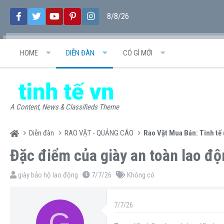
8/8/26
HOME
DIỄN ĐÀN
CÓ GÌ MỚI
A Content, News & Classifieds Theme
Diễn đàn
RAO VẶT - QUẢNG CÁO
Rao Vặt Mua Bán: Tinh tế 
Đặc điểm của giày an toàn lao độ
T
N
T
giày bảo hộ lao động
7/7/26
Không có
h
g
ừ
r
à
k
7/7/26
G
e
y
h