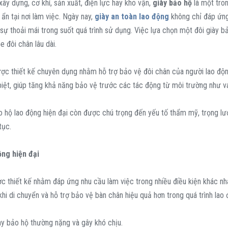
ây dựng, cơ khí, sản xuất, điện lực hay kho vận,
giày bảo hộ
là một tron
ẩn tại nơi làm việc. Ngày nay,
giày an toàn lao động
không chỉ đáp ứng
 sự thoải mái trong suốt quá trình sử dụng. Việc lựa chọn một đôi giày 
e đôi chân lâu dài.
được thiết kế chuyên dụng nhằm hỗ trợ bảo vệ đôi chân của người lao độn
iệt, giúp tăng khả năng bảo vệ trước các tác động từ môi trường như v
 hộ lao động hiện đại còn được chú trọng đến yếu tố thẩm mỹ, trọng lượn
tục.
ộng hiện đại
c thiết kế nhằm đáp ứng nhu cầu làm việc trong nhiều điều kiện khác nh
khi di chuyển và hỗ trợ bảo vệ bàn chân hiệu quả hơn trong quá trình lao 
ày bảo hộ thường nặng và gây khó chịu.