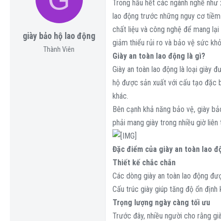
a
g
ó
Trong hầu hết các ngành nghề như x
d
ử
a
lao động trước những nguy cơ tiềm 
s
i
chất liệu và công nghệ để mang lại
giày bảo hộ lao động
t
giảm thiểu rủi ro và bảo vệ sức khỏ
a
Thành Viên
Giày an toàn lao động là gì?
r
Giày an toàn lao động là loại giày 
t
hộ được sản xuất với cấu tạo đặc b
e
khác.
r
Bên cạnh khả năng bảo vệ, giày bảo
phải mang giày trong nhiều giờ liên 
Đặc điểm của giày an toàn lao đ
Thiết kế chắc chắn
Các dòng giày an toàn lao động đượ
Cấu trúc giày giúp tăng độ ổn định 
Trọng lượng ngày càng tối ưu
Trước đây, nhiều người cho rằng gi