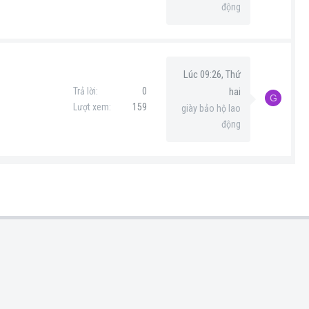
động
Lúc 09:26, Thứ
Trả lời
0
hai
G
Lượt xem
159
giày bảo hộ lao
động