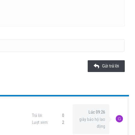
Xóa bản thảo
Gửi trả lời
Lúc 09:26
Trả lời
0
G
giày bảo hộ lao
Lượt xem
2
động