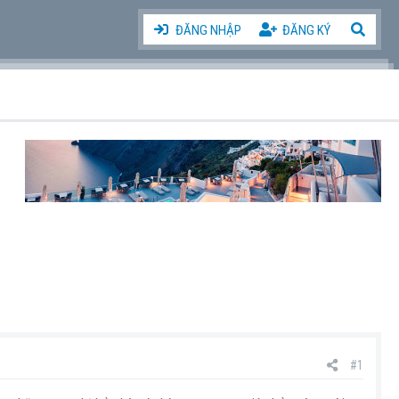
ĐĂNG NHẬP
ĐĂNG KÝ
#1