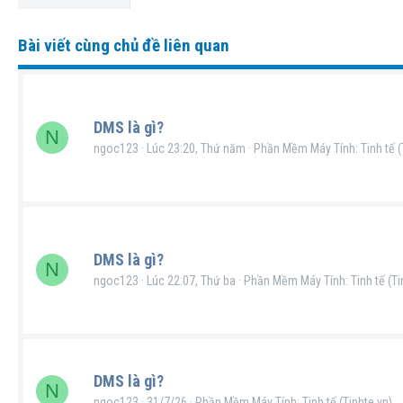
Bài viết cùng chủ đề liên quan
DMS là gì?
N
ngoc123
Lúc 23:20, Thứ năm
Phần Mềm Máy Tính: Tinh tế (
DMS là gì?
N
ngoc123
Lúc 22:07, Thứ ba
Phần Mềm Máy Tính: Tinh tế (Ti
DMS là gì?
N
ngoc123
31/7/26
Phần Mềm Máy Tính: Tinh tế (Tinhte.vn)