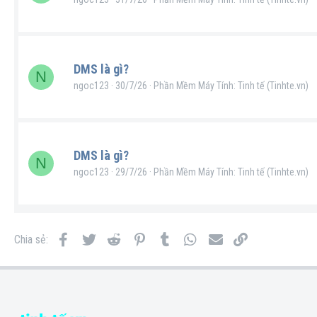
DMS là gì?
N
ngoc123
30/7/26
Phần Mềm Máy Tính: Tinh tế (Tinhte.vn)
DMS là gì?
N
ngoc123
29/7/26
Phần Mềm Máy Tính: Tinh tế (Tinhte.vn)
Facebook
Twitter
Reddit
Pinterest
Tumblr
WhatsApp
Email
Link
Chia sẻ: