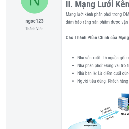
a
g
ó
II. Mạng Lưới Kê
d
ử
a
Mạng lưới kênh phân phối trong DMS
s
i
ngoc123
t
đảm bảo rằng sản phẩm được vận ch
a
Thành Viên
r
Các Thành Phần Chính của Mạng
t
e
Nhà sản xuất: Là nguồn gốc 
r
Nhà phân phối: Đóng vai trò 
Nhà bán lẻ: Là điểm cuối cùn
Người tiêu dùng: Khách hàng