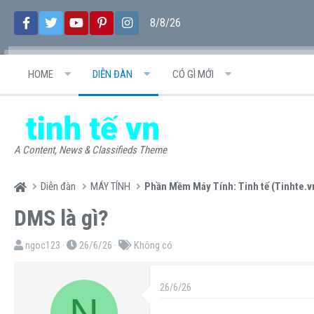
8/8/26
HOME
DIỄN ĐÀN
CÓ GÌ MỚI
A Content, News & Classifieds Theme
Diễn đàn
MÁY TÍNH
Phần Mềm Máy Tính: Tinh tế (Tinhte.v
DMS là gì?
T
N
T
ngoc123
26/6/26
Không có
h
g
ừ
r
à
k
26/6/26
N
e
y
h