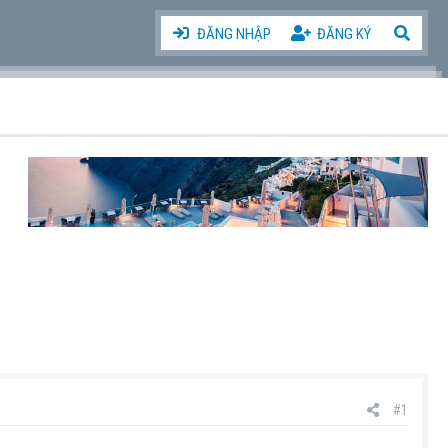
ĐĂNG NHẬP
ĐĂNG KÝ
#1