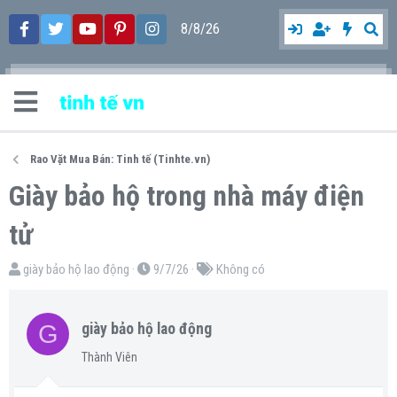
8/8/26
Rao Vặt Mua Bán: Tinh tế (Tinhte.vn)
Giày bảo hộ trong nhà máy điện
tử
T
N
T
giày bảo hộ lao động
9/7/26
Không có
h
g
ừ
r
à
k
G
giày bảo hộ lao động
e
y
h
a
g
ó
Thành Viên
d
ử
a