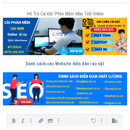
Hổ Trợ Cài Đặt Phần Mềm Máy Tính Online
Danh sách các Website diễn đàn rao vặt
Bold
In nghiêng
Thêm tùy chọn…
Chèn liên kết
Chèn hình ảnh
Thêm tùy chọn…
Undo
Thêm tùy chọn…
Xem trước