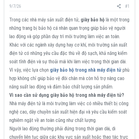
s
i
9/7/26
#1
t
a
Trong các nhà máy sản xuất điện tử,
giày bảo hộ
là một trong
r
những trang bị bảo hộ cá nhân quan trọng giúp bảo vệ người
t
lao động và góp phần duy trì môi trường làm việc an toàn.
e
Khác với các ngành xây dựng hay cơ khí, môi trường sản xuất
r
điện tử có những yêu cầu đặc thù về độ sạch, khả năng kiểm
soát tĩnh điện và sự thoải mái khi làm việc trong thời gian dài.
Vì vậy, việc lựa chọn
giày bảo hộ trong nhà máy điện tử
phù
hợp không chỉ giúp bảo vệ đôi chân mà còn hỗ trợ nâng cao
năng suất lao động và đảm bảo chất lượng sản phẩm.
Vì sao cần sử dụng giày bảo hộ trong nhà máy điện tử?
Nhà máy điện tử là môi trường làm việc có nhiều thiết bị công
nghệ cao, dây chuyền sản xuất hiện đại và yêu cầu kiểm soát
nghiêm ngặt về an toàn cũng như chất lượng.
Người lao động thường phải đứng trong thời gian dài, di
chuyển liên tục giữa các khu vực sản xuất hoặc thao tác trực