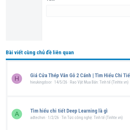
22
Tahoma
26
Times New Roman
Trebuchet MS
Verdana
Bài viết cùng chủ đề liên quan
Giá Cửa Thép Vân Gỗ 2 Cánh | Tìm Hiểu Chi Tiế
H
hieukingdoor
14/5/26
Rao Vặt Mua Bán: Tinh tế (Tinhte.vn)
Tìm hiểu chi tiết Deep Learning là gì
A
adtechvn
1/2/26
Tin Tức công nghệ: Tinh tế (Tinhte.vn)