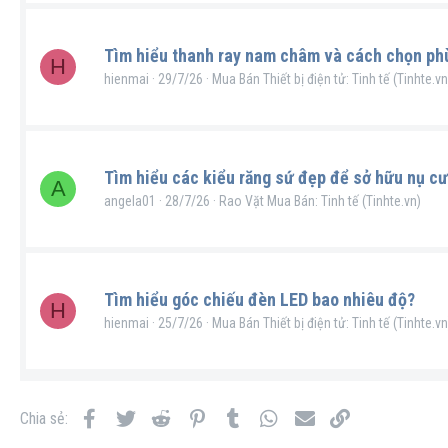
Tìm hiểu thanh ray nam châm và cách chọn ph
H
hienmai
29/7/26
Mua Bán Thiết bị điện tử: Tinh tế (Tinhte.vn
Tìm hiểu các kiểu răng sứ đẹp để sở hữu nụ cư
A
angela01
28/7/26
Rao Vặt Mua Bán: Tinh tế (Tinhte.vn)
Tìm hiểu góc chiếu đèn LED bao nhiêu độ?
H
hienmai
25/7/26
Mua Bán Thiết bị điện tử: Tinh tế (Tinhte.vn
Facebook
Twitter
Reddit
Pinterest
Tumblr
WhatsApp
Email
Link
Chia sẻ: