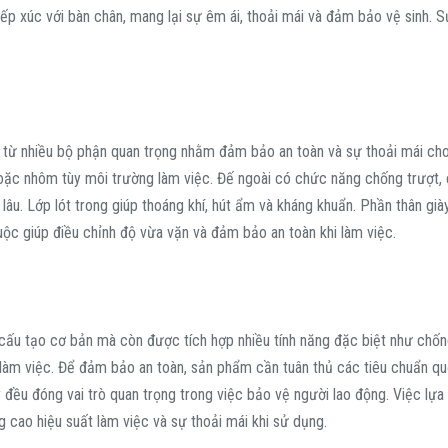
 tiếp xúc với bàn chân, mang lại sự êm ái, thoải mái và đảm bảo vệ sinh. 
từ nhiều bộ phận quan trọng nhằm đảm bảo an toàn và sự thoải mái cho 
hoặc nhôm tùy môi trường làm việc. Đế ngoài có chức năng chống trượt, 
lâu. Lớp lót trong giúp thoáng khí, hút ẩm và kháng khuẩn. Phần thân già
uộc giúp điều chỉnh độ vừa vặn và đảm bảo an toàn khi làm việc.
cấu tạo cơ bản mà còn được tích hợp nhiều tính năng đặc biệt như chốn
làm việc. Để đảm bảo an toàn, sản phẩm cần tuân thủ các tiêu chuẩn 
ều đóng vai trò quan trọng trong việc bảo vệ người lao động. Việc lựa c
g cao hiệu suất làm việc và sự thoải mái khi sử dụng.