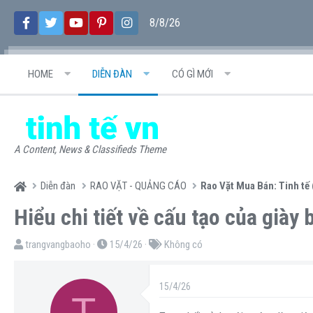
8/8/26
HOME
DIỄN ĐÀN
CÓ GÌ MỚI
A Content, News & Classifieds Theme
Diễn đàn
RAO VẶT - QUẢNG CÁO
Rao Vặt Mua Bán: Tinh tế 
Hiểu chi tiết về cấu tạo của giày
T
N
T
trangvangbaoho
15/4/26
Không có
h
g
ừ
r
à
k
15/4/26
T
e
y
h