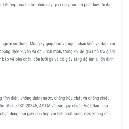
Sự kết hợp của ba bộ phận này giúp giày bảo hộ phát huy tối đa
người sử dụng. Mũi giày giúp bảo vệ ngón chân khỏi va đập, với
chống đâm xuyên và chịu mài mòn, trong khi đế giữa hỗ trợ giảm
y bảo vệ bàn chân, còn lưỡi gà và cổ giày tăng độ êm ái, ổn định
g tĩnh điện, chống thấm nước, chống hóa chất và chống nhiệt
quốc tế như ISO 20345, ASTM và các quy chuẩn Việt Nam như
họn đúng loại giày phù hợp với tính chất công việc không chỉ