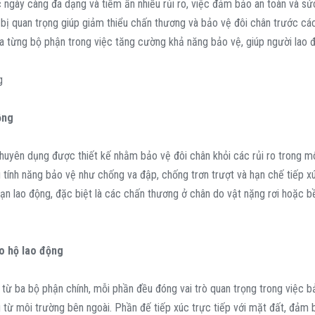
 ngày càng đa dạng và tiềm ẩn nhiều rủi ro, việc đảm bảo an toàn và sứ
bị quan trọng giúp giảm thiểu chấn thương và bảo vệ đôi chân trước các
của từng bộ phận trong việc tăng cường khả năng bảo vệ, giúp người lao
ộng
chuyên dụng được thiết kế nhằm bảo vệ đôi chân khỏi các rủi ro trong mô
ều tính năng bảo vệ như chống va đập, chống trơn trượt và hạn chế tiếp x
i nạn lao động, đặc biệt là các chấn thương ở chân do vật nặng rơi hoặc 
ảo hộ lao động
từ ba bộ phận chính, mỗi phần đều đóng vai trò quan trọng trong việc 
 từ môi trường bên ngoài. Phần đế tiếp xúc trực tiếp với mặt đất, đảm 