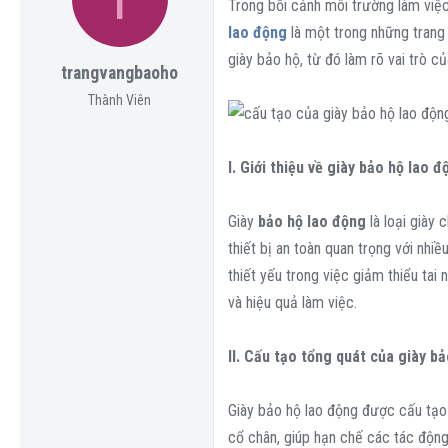
a
g
ó
Trong bối cảnh môi trường làm việc
d
ử
a
lao động
là một trong những trang 
s
i
giày bảo hộ, từ đó làm rõ vai trò 
trangvangbaoho
t
a
Thành Viên
r
t
I. Giới thiệu về giày bảo hộ lao đ
e
r
Giày
bảo hộ lao động
là loại giày 
thiết bị an toàn quan trọng với nhi
thiết yếu trong việc giảm thiểu ta
và hiệu quả làm việc.
II. Cấu tạo tổng quát của giày b
Giày bảo hộ lao động được cấu tạo 
cổ chân, giúp hạn chế các tác động