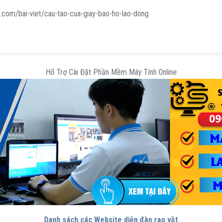
com/bai-viet/cau-tao-cua-giay-bao-ho-lao-dong
Hổ Trợ Cài Đặt Phần Mềm Máy Tính Online
Danh sách các Website diễn đàn rao vặt