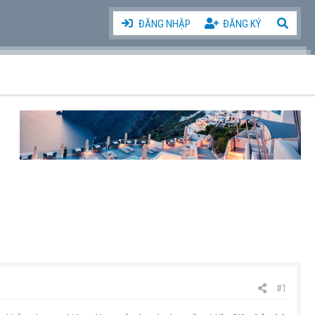
ĐĂNG NHẬP
ĐĂNG KÝ
#1