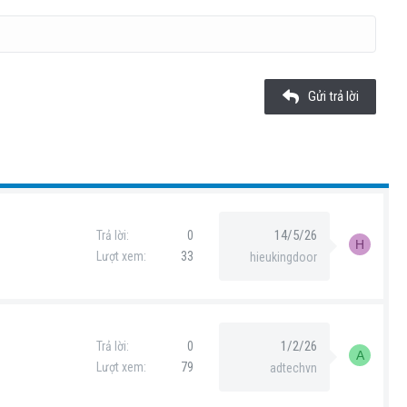
Gửi trả lời
14/5/26
Trả lời
0
H
Lượt xem
33
hieukingdoor
1/2/26
Trả lời
0
A
Lượt xem
79
adtechvn