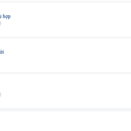
ù hợp
)
ời
)