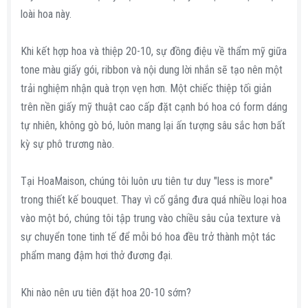
loài hoa này.
Khi kết hợp hoa và thiệp 20-10, sự đồng điệu về thẩm mỹ giữa
tone màu giấy gói, ribbon và nội dung lời nhắn sẽ tạo nên một
trải nghiệm nhận quà trọn vẹn hơn. Một chiếc thiệp tối giản
trên nền giấy mỹ thuật cao cấp đặt cạnh bó hoa có form dáng
tự nhiên, không gò bó, luôn mang lại ấn tượng sâu sắc hơn bất
kỳ sự phô trương nào.
Tại HoaMaison, chúng tôi luôn ưu tiên tư duy "less is more"
trong thiết kế bouquet. Thay vì cố gắng đưa quá nhiều loại hoa
vào một bó, chúng tôi tập trung vào chiều sâu của texture và
sự chuyển tone tinh tế để mỗi bó hoa đều trở thành một tác
phẩm mang đậm hơi thở đương đại.
Khi nào nên ưu tiên đặt hoa 20-10 sớm?