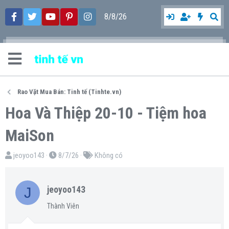
8/8/26
Rao Vặt Mua Bán: Tinh tế (Tinhte.vn)
Hoa Và Thiệp 20-10 - Tiệm hoa
MaiSon
T
N
T
jeoyoo143
8/7/26
Không có
h
g
ừ
r
à
k
J
jeoyoo143
e
y
h
a
g
ó
Thành Viên
d
ử
a