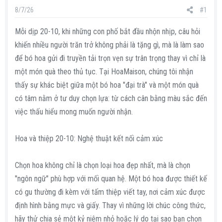
s
i
8/7/26
#1
t
a
Mỗi dịp 20-10, khi những con phố bắt đầu nhộn nhịp, câu hỏi
r
khiến nhiều người trăn trở không phải là tặng gì, mà là làm sao
t
để bó hoa gửi đi truyền tải trọn vẹn sự trân trọng thay vì chỉ là
e
một món quà theo thủ tục. Tại HoaMaison, chúng tôi nhận
r
thấy sự khác biệt giữa một bó hoa "đại trà" và một món quà
có tâm nằm ở tư duy chọn lựa: từ cách cân bằng màu sắc đến
việc thấu hiểu mong muốn người nhận.
Hoa và thiệp 20-10: Nghệ thuật kết nối cảm xúc
Chọn hoa không chỉ là chọn loại hoa đẹp nhất, mà là chọn
"ngôn ngữ" phù hợp với mối quan hệ. Một bó hoa được thiết kế
có gu thường đi kèm với tấm thiệp viết tay, nơi cảm xúc được
định hình bằng mực và giấy. Thay vì những lời chúc công thức,
hãy thử chia sẻ một kỷ niệm nhỏ hoặc lý do tại sao bạn chọn