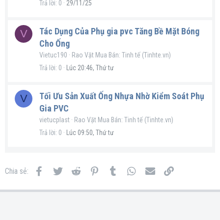
Trả lời
0
29/11/25
Tác Dụng Của Phụ gia pvc Tăng Bề Mặt Bóng
V
Cho Ống
Vietuc190
Rao Vặt Mua Bán: Tinh tế (Tinhte.vn)
Trả lời
0
Lúc 20:46, Thứ tư
Tối Ưu Sản Xuất Ống Nhựa Nhờ Kiểm Soát Phụ
V
Gia PVC
vietucplast
Rao Vặt Mua Bán: Tinh tế (Tinhte.vn)
Trả lời
0
Lúc 09:50, Thứ tư
Facebook
Twitter
Reddit
Pinterest
Tumblr
WhatsApp
Email
Link
Chia sẻ: