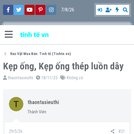
7/8/26
Rao Vặt Mua Bán: Tinh tế (Tinhte.vn)
Kẹp ống, Kẹp ống thép luồn dây
T
N
T
thaontasieuthi
18/11/25
Không có
h
g
ừ
r
à
k
e
y
h
T
thaontasieuthi
a
g
ó
Thành Viên
d
ử
a
s
i
t
29/5/26
#21