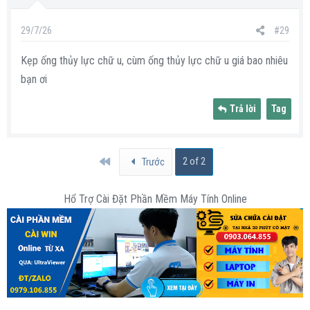
29/7/26
#29
Kẹp ống thủy lực chữ u, cùm ống thủy lực chữ u giá bao nhiêu
bạn ơi
Trả lời
Tag
First
2 of 2
Trước
Hổ Trợ Cài Đặt Phần Mềm Máy Tính Online