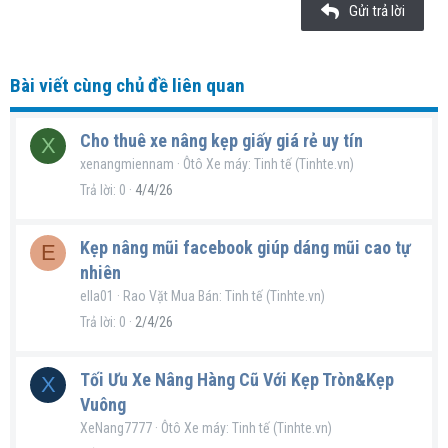
Gửi trả lời
Verdana
Bài viết cùng chủ đề liên quan
Cho thuê xe nâng kẹp giấy giá rẻ uy tín
X
xenangmiennam
Ôtô Xe máy: Tinh tế (Tinhte.vn)
Trả lời
0
4/4/26
Kẹp nâng mũi facebook giúp dáng mũi cao tự
E
nhiên
ella01
Rao Vặt Mua Bán: Tinh tế (Tinhte.vn)
Trả lời
0
2/4/26
Tối Ưu Xe Nâng Hàng Cũ Với Kẹp Tròn&Kẹp
X
Vuông
XeNang7777
Ôtô Xe máy: Tinh tế (Tinhte.vn)