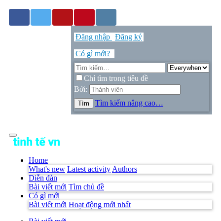
7/8/26
Đăng nhập
Đăng ký
Có gì mới?
Chỉ tìm trong tiêu đề
Bởi:
Tìm kiếm nâng cao…
Tìm
Home
What's new
Latest activity
Authors
Diễn đàn
Bài viết mới
Tìm chủ đề
Có gì mới
Bài viết mới
Hoạt động mới nhất