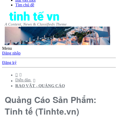
Bài viết mới
Tìm chủ đề
A Content, News & Classifieds Theme
Menu
Đăng nhập
Đăng ký
Diễn đàn
RAO VẶT - QUẢNG CÁO
Quảng Cáo Sản Phẩm: Tinh tế
(Tinhte.vn)